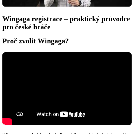
Wingaga registrace – praktický průvodce
pro české hráče
Proč zvolit Wingaga?