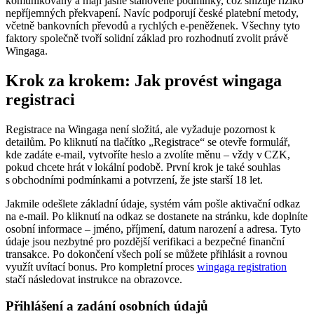
komunikovány a mají jasně stanovené podmínky, což snižuje riziko
nepříjemných překvapení. Navíc podporují české platební metody,
včetně bankovních převodů a rychlých e‑peněženek. Všechny tyto
faktory společně tvoří solidní základ pro rozhodnutí zvolit právě
Wingaga.
Krok za krokem: Jak provést wingaga
registraci
Registrace na Wingaga není složitá, ale vyžaduje pozornost k
detailům. Po kliknutí na tlačítko „Registrace“ se otevře formulář,
kde zadáte e‑mail, vytvoříte heslo a zvolíte měnu – vždy v CZK,
pokud chcete hrát v lokální podobě. První krok je také souhlas
s obchodními podmínkami a potvrzení, že jste starší 18 let.
Jakmile odešlete základní údaje, systém vám pošle aktivační odkaz
na e‑mail. Po kliknutí na odkaz se dostanete na stránku, kde doplníte
osobní informace – jméno, příjmení, datum narození a adresa. Tyto
údaje jsou nezbytné pro pozdější verifikaci a bezpečné finanční
transakce. Po dokončení všech polí se můžete přihlásit a rovnou
využít uvítací bonus. Pro kompletní proces
wingaga registration
stačí následovat instrukce na obrazovce.
Přihlášení a zadání osobních údajů