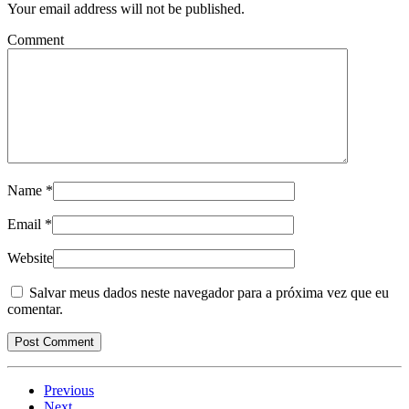
Your email address will not be published.
Comment
Name
*
Email
*
Website
Salvar meus dados neste navegador para a próxima vez que eu
comentar.
Previous
Next