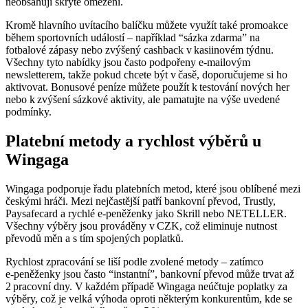
neobsahují skryté omezení.
Kromě hlavního uvítacího balíčku můžete využít také promoakce
během sportovních událostí – například “sázka zdarma” na
fotbalové zápasy nebo zvýšený cashback v kasiinovém týdnu.
Všechny tyto nabídky jsou často podpořeny e‑mailovým
newsletterem, takže pokud chcete být v časě, doporučujeme si ho
aktivovat. Bonusové peníze můžete použít k testování nových her
nebo k zvýšení sázkové aktivity, ale pamatujte na výše uvedené
podmínky.
Platební metody a rychlost výběrů u
Wingaga
Wingaga podporuje řadu platebních metod, které jsou oblíbené mezi
českými hráči. Mezi nejčastější patří bankovní převod, Trustly,
Paysafecard a rychlé e‑peněženky jako Skrill nebo NETELLER.
Všechny výběry jsou prováděny v CZK, což eliminuje nutnost
převodů měn a s tím spojených poplatků.
Rychlost zpracování se liší podle zvolené metody – zatímco
e‑peněženky jsou často “instantní”, bankovní převod může trvat až
2 pracovní dny. V každém případě Wingaga neúčtuje poplatky za
výběry, což je velká výhoda oproti některým konkurentům, kde se