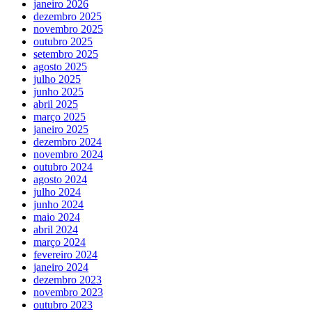
janeiro 2026
dezembro 2025
novembro 2025
outubro 2025
setembro 2025
agosto 2025
julho 2025
junho 2025
abril 2025
março 2025
janeiro 2025
dezembro 2024
novembro 2024
outubro 2024
agosto 2024
julho 2024
junho 2024
maio 2024
abril 2024
março 2024
fevereiro 2024
janeiro 2024
dezembro 2023
novembro 2023
outubro 2023