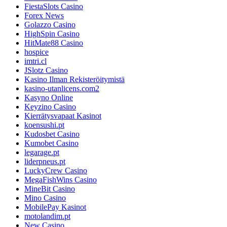
FiestaSlots Casino
Forex News
Golazzo Casino
HighSpin Casino
HitMate88 Casino
hospice
imtri.cl
JSlotz Casino
Kasino Ilman Rekisteröitymistä
kasino-utanlicens.com2
Kasyno Online
Keyzino Casino
Kierrätysvapaat Kasinot
koensushi.pt
Kudosbet Casino
Kumobet Casino
legarage.pt
liderpneus.pt
LuckyCrew Casino
MegaFishWins Casino
MineBit Casino
Mino Casino
MobilePay Kasinot
motolandim.pt
New Casino