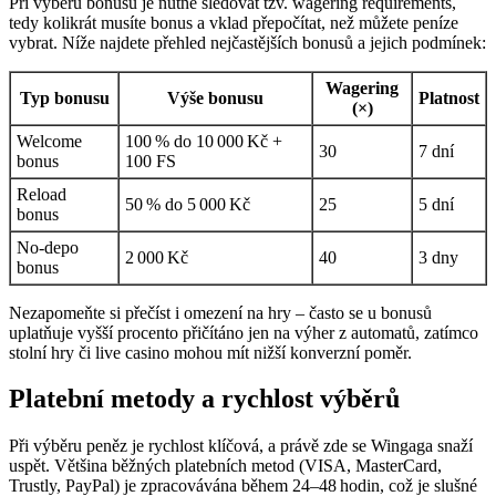
Při výběru bonusů je nutné sledovat tzv. wagering requirements,
tedy kolikrát musíte bonus a vklad přepočítat, než můžete peníze
vybrat. Níže najdete přehled nejčastějších bonusů a jejich podmínek:
Wagering
Typ bonusu
Výše bonusu
Platnost
(×)
Welcome
100 % do 10 000 Kč +
30
7 dní
bonus
100 FS
Reload
50 % do 5 000 Kč
25
5 dní
bonus
No‑depo
2 000 Kč
40
3 dny
bonus
Nezapomeňte si přečíst i omezení na hry – často se u bonusů
uplatňuje vyšší procento přičítáno jen na výher z automatů, zatímco
stolní hry či live casino mohou mít nižší konverzní poměr.
Platební metody a rychlost výběrů
Při výběru peněz je rychlost klíčová, a právě zde se Wingaga snaží
uspět. Většina běžných platebních metod (VISA, MasterCard,
Trustly, PayPal) je zpracovávána během 24–48 hodin, což je slušné