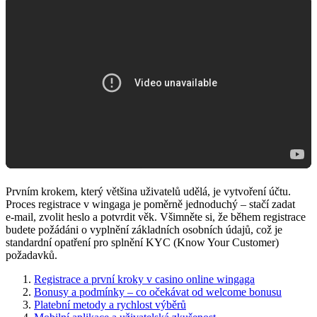
Prvním krokem, který většina uživatelů udělá, je vytvoření účtu.
Proces registrace v wingaga je poměrně jednoduchý – stačí zadat
e‑mail, zvolit heslo a potvrdit věk. Všimněte si, že během registrace
budete požádáni o vyplnění základních osobních údajů, což je
standardní opatření pro splnění KYC (Know Your Customer)
požadavků.
Registrace a první kroky v casino online wingaga
Bonusy a podmínky – co očekávat od welcome bonusu
Platební metody a rychlost výběrů