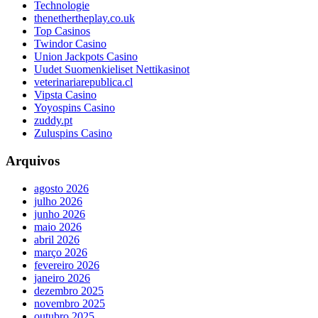
Technologie
thenethertheplay.co.uk
Top Casinos
Twindor Casino
Union Jackpots Casino
Uudet Suomenkieliset Nettikasinot
veterinariarepublica.cl
Vipsta Casino
Yoyospins Casino
zuddy.pt
Zuluspins Casino
Arquivos
agosto 2026
julho 2026
junho 2026
maio 2026
abril 2026
março 2026
fevereiro 2026
janeiro 2026
dezembro 2025
novembro 2025
outubro 2025