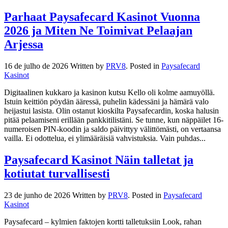
Parhaat Paysafecard Kasinot Vuonna
2026 ja Miten Ne Toimivat Pelaajan
Arjessa
16 de julho de 2026
Written by
PRV8
. Posted in
Paysafecard
Kasinot
Digitaalinen kukkaro ja kasinon kutsu Kello oli kolme aamuyöllä.
Istuin keittiön pöydän ääressä, puhelin kädessäni ja hämärä valo
heijastui lasista. Olin ostanut kioskilta Paysafecardin, koska halusin
pitää pelaamiseni erillään pankkitilistäni. Se tunne, kun näppäilet 16-
numeroisen PIN-koodin ja saldo päivittyy välittömästi, on vertaansa
vailla. Ei odottelua, ei ylimääräisiä vahvistuksia. Vain puhdas...
Paysafecard Kasinot Näin talletat ja
kotiutat turvallisesti
23 de junho de 2026
Written by
PRV8
. Posted in
Paysafecard
Kasinot
Paysafecard – kylmien faktojen kortti talletuksiin Look, rahan