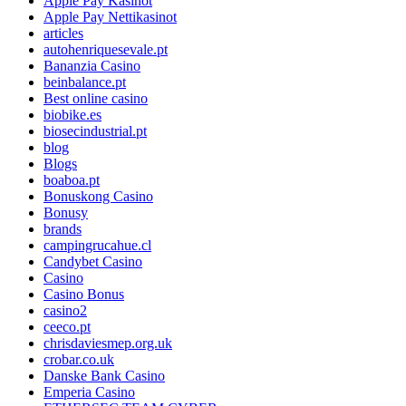
Apple Pay Kasinot
Apple Pay Nettikasinot
articles
autohenriquesevale.pt
Bananzia Casino
beinbalance.pt
Best online casino
biobike.es
biosecindustrial.pt
blog
Blogs
boaboa.pt
Bonuskong Casino
Bonusy
brands
campingrucahue.cl
Candybet Casino
Casino
Casino Bonus
casino2
ceeco.pt
chrisdaviesmep.org.uk
crobar.co.uk
Danske Bank Casino
Emperia Casino