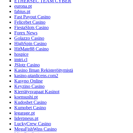
ETHERSEC TEAM CYBER
eurona.pt
fabius.pt
Fast Payout Casino
Felicebet Casino
FiestaSlots Casino
Forex News
Golazzo Casino
HighSpin Casino
HitMate88 Casino
hospice
imtri.cl
JSlotz Casino
Kasino Ilman Rekisteröitymistä
kasino-utanlicens.com2
Kasyno Online
Keyzino Casino
Kierrätysvapaat Kasinot
koensushi.pt
Kudosbet Casino
Kumobet Casino
legarage.pt
liderpneus.pt
LuckyCrew Casino
MegaFishWins Casino