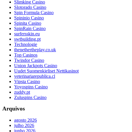
Slimking Casino
Slotorado Casino
Spin Formula Casino
Spininio Casino
Spinita Casino
SpinRain Casino
surfersskin.eu
swtbuilding.pt
Technologie
thenethertheplay.co.uk
Top Casinos
Twindor Casino
Union Jackpots Casino
Uudet Suomenkieliset Nettikasinot
veterinariarepublica.cl
Vipsta Casino
Yoyospins Casino
zuddy.pt
Zuluspins Casino
Arquivos
agosto 2026
julho 2026
junho 2026