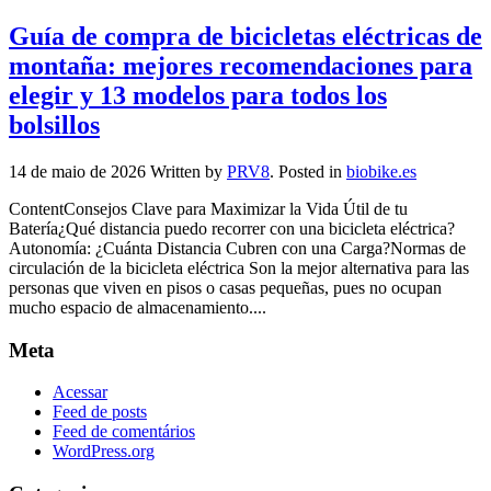
Guía de compra de bicicletas eléctricas de
montaña: mejores recomendaciones para
elegir y 13 modelos para todos los
bolsillos
14 de maio de 2026
Written by
PRV8
. Posted in
biobike.es
ContentConsejos Clave para Maximizar la Vida Útil de tu
Batería¿Qué distancia puedo recorrer con una bicicleta eléctrica?
Autonomía: ¿Cuánta Distancia Cubren con una Carga?Normas de
circulación de la bicicleta eléctrica Son la mejor alternativa para las
personas que viven en pisos o casas pequeñas, pues no ocupan
mucho espacio de almacenamiento....
Meta
Acessar
Feed de posts
Feed de comentários
WordPress.org