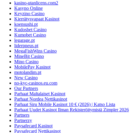
kasino-utanlicens.com2
Kasyno Online
Keyzino Casino
Kierrätysvapaat Kasinot
koensushi.pt
Kudosbet Casino
Kumobet Casino
legarage.pt
liderpneus.pt
MegaFishWins Casino
MineBit Casino
Mino Casino
MobilePay Kasinot
motolandim.pt
New Casino
no-kyc-casinos.eu.com
Our Partners
Parhaat Maltalaiset Kasinot
Parhaat Nordea Nettikasinot
Parhaat Siru Mobile Kasinot 10 € (2026) | Katso Lista
Parhaat Uudet Kasinot Ilman Rekisteröitymistä Zimpler 2026
Partners
Partnerzy
Paysafecard Kasinot
Paysafecard Nettikasinot