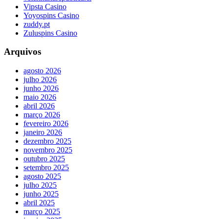
Vipsta Casino
Yoyospins Casino
zuddy.pt
Zuluspins Casino
Arquivos
agosto 2026
julho 2026
junho 2026
maio 2026
abril 2026
março 2026
fevereiro 2026
janeiro 2026
dezembro 2025
novembro 2025
outubro 2025
setembro 2025
agosto 2025
julho 2025
junho 2025
abril 2025
março 2025