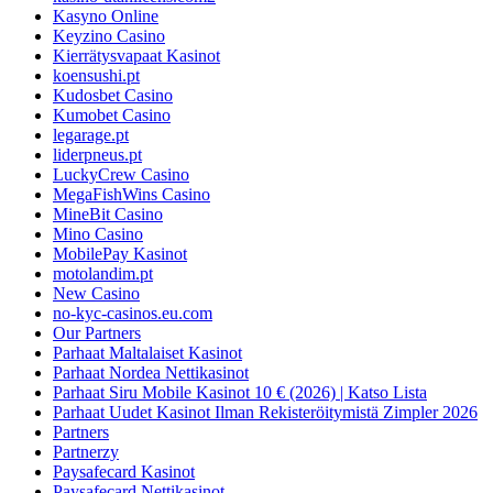
Kasyno Online
Keyzino Casino
Kierrätysvapaat Kasinot
koensushi.pt
Kudosbet Casino
Kumobet Casino
legarage.pt
liderpneus.pt
LuckyCrew Casino
MegaFishWins Casino
MineBit Casino
Mino Casino
MobilePay Kasinot
motolandim.pt
New Casino
no-kyc-casinos.eu.com
Our Partners
Parhaat Maltalaiset Kasinot
Parhaat Nordea Nettikasinot
Parhaat Siru Mobile Kasinot 10 € (2026) | Katso Lista
Parhaat Uudet Kasinot Ilman Rekisteröitymistä Zimpler 2026
Partners
Partnerzy
Paysafecard Kasinot
Paysafecard Nettikasinot