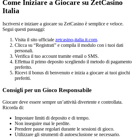
Come Iniziare a Giocare su ZetCasino
Italia
Iscriversi e iniziare a giocare su ZetCasino è semplice e veloce.
Segui questi passaggi:
Visita il sito ufficiale
zetcasino-italia.it.com
.
Clicca su “Registrati” e compila il modulo con i tuoi dati
personali.
Verifica il tuo account tramite email o SMS.
Effettua il primo deposito scegliendo il metodo di pagamento
preferito.
Ricevi il bonus di benvenuto e inizia a giocare ai tuoi giochi
preferiti.
Consigli per un Gioco Responsabile
Giocare deve essere sempre un’attività divertente e controllata.
Ricorda di:
Impostare limiti di deposito e di tempo.
Non inseguire mai le perdite.
Prendere pause regolari durante le sessioni di gioco.
Utilizzare gli strumenti di autoesclusione se necessario.