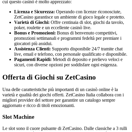
cui questo casinò è molto apprezzato:
Licenza e Sicurezza:
Operando con licenze riconosciute,
ZetCasino garantisce un ambiente di gioco legale e protetto.
Varietà di Giochi:
Offre centinaia di slot, giochi da tavolo,
poker, roulette e un eccellente casinò live.
Bonus e Promozioni:
Bonus di benvenuto competitivi,
promozioni settimanali e programmi fedeltà per premiare i
giocatori più assidui.
Assistenza Clienti:
Supporto disponibile 24/7 tramite chat
live, email e telefono, con personale qualificato e disponibile.
Pagamenti Rapidi:
Metodi di deposito e prelievo veloci e
sicuri, con diverse opzioni per soddisfare ogni esigenza.
Offerta di Giochi su ZetCasino
Una delle caratteristiche più importanti di un casinò online è la
varietà e qualità dei giochi offerti. ZetCasino Italia collabora con i
migliori provider del settore per garantire un catalogo sempre
aggiornato e ricco di titoli emozionanti.
Slot Machine
Le slot sono il cuore pulsante di ZetCasino. Dalle classiche a 3 rulli