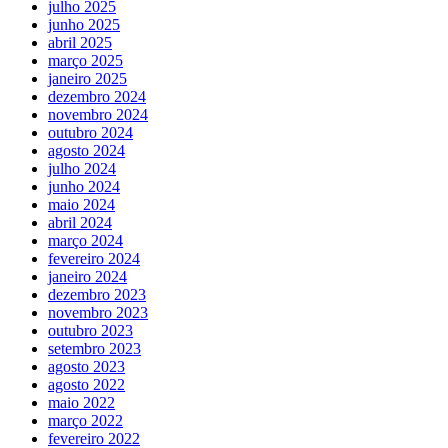
julho 2025
junho 2025
abril 2025
março 2025
janeiro 2025
dezembro 2024
novembro 2024
outubro 2024
agosto 2024
julho 2024
junho 2024
maio 2024
abril 2024
março 2024
fevereiro 2024
janeiro 2024
dezembro 2023
novembro 2023
outubro 2023
setembro 2023
agosto 2023
agosto 2022
maio 2022
março 2022
fevereiro 2022