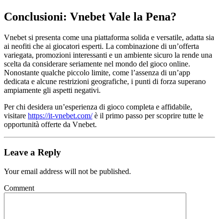
Conclusioni: Vnebet Vale la Pena?
Vnebet si presenta come una piattaforma solida e versatile, adatta sia
ai neofiti che ai giocatori esperti. La combinazione di un’offerta
variegata, promozioni interessanti e un ambiente sicuro la rende una
scelta da considerare seriamente nel mondo del gioco online.
Nonostante qualche piccolo limite, come l’assenza di un’app
dedicata e alcune restrizioni geografiche, i punti di forza superano
ampiamente gli aspetti negativi.
Per chi desidera un’esperienza di gioco completa e affidabile,
visitare
https://it-vnebet.com/
è il primo passo per scoprire tutte le
opportunità offerte da Vnebet.
Leave a Reply
Your email address will not be published.
Comment