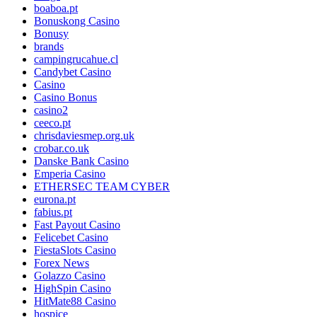
boaboa.pt
Bonuskong Casino
Bonusy
brands
campingrucahue.cl
Candybet Casino
Casino
Casino Bonus
casino2
ceeco.pt
chrisdaviesmep.org.uk
crobar.co.uk
Danske Bank Casino
Emperia Casino
ETHERSEC TEAM CYBER
eurona.pt
fabius.pt
Fast Payout Casino
Felicebet Casino
FiestaSlots Casino
Forex News
Golazzo Casino
HighSpin Casino
HitMate88 Casino
hospice