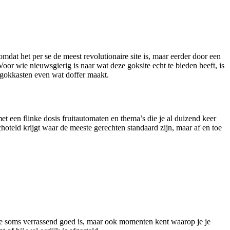
dat het per se de meest revolutionaire site is, maar eerder door een
oor wie nieuwsgierig is naar wat deze goksite echt te bieden heeft, is
 gokkasten even wat doffer maakt.
t een flinke dosis fruitautomaten en thema’s die je al duizend keer
hoteld krijgt waar de meeste gerechten standaard zijn, maar af en toe
ie soms verrassend goed is, maar ook momenten kent waarop je je