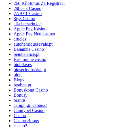
260 Kč Bonus Za Registraci
29black Casino
7ABET Casino
8ty8 Casino
alt-eberstein.de
Apple Pay Kasinot
Apple Pay Nettikasinot
articles
autohenriquesevale.pt
Bananzia Casino
beinbalance.pt
Best online casino
biobike.es
biosecindustrial.pt
blog
Blogs
boaboa.pt
Bonuskong Casino
Bonusy
brands
campingrucahue.cl
Candybet Casino
Casino
Casino Bonus
casino2