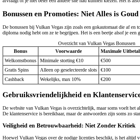
afvraagt of je niet beter een andere site had kunnen kiezen. Het is als
Bonussen en Promoties: Niet Alles is Goud
De bonussen bij Vulkan Vegas zijn zoals een gokautomaat die af en toe
diploma nodig hebt om ze te begrijpen. Het is een beetje alsof je een g
Overzicht van Vulkan Vegas Bonussen
Bonus
Voorwaarde
Maximale Uitbetal
Welkomstbonus
Minimale storting €10
€500
Gratis Spins
Alleen op geselecteerde slots
€100
Cashback
Wekelijks, max 10%
€200
Gebruiksvriendelijkheid en Klantenservic
De website van Vulkan Vegas is overzichtelijk, maar soms voelt het al
De klantenservice is bereikbaar, maar de antwoorden zijn soms zo standa
Veiligheid en Betrouwbaarheid: Niet Zonder Kritiek
Hoewel Vulkan Vegas over de nodige licenties beschikt, is het altijd 