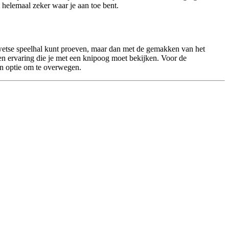
t helemaal zeker waar je aan toe bent.
erwetse speelhal kunt proeven, maar dan met de gemakken van het
een ervaring die je met een knipoog moet bekijken. Voor de
een optie om te overwegen.