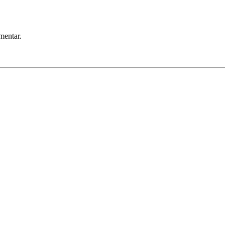
mentar.