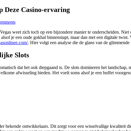
op Deze Casino-ervaring
omments
Vegas weet zich toch op een bijzondere manier te onderscheiden. Niet om
alsof je een oude gokhal binnenstapt, maar dan met een digitale twist. V
gasonlinee.com/
. Hier volgt een analyse die de glans van de glimmende
ijke Slots
omatisch dat het ook diepgaand is. De slots domineren het landschap, me
welkome afwisseling bieden. Het voelt soms alsof je een buffet voorgesc
r bekende ontwikkelaars. Dit zorgt voor een wisselvallige kwaliteit d