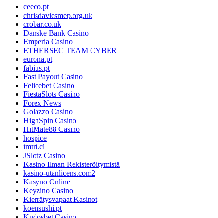
ceeco.pt
chrisdaviesmep.org.uk
crobar.co.uk
Danske Bank Casino
Emperia Casino
ETHERSEC TEAM CYBER
eurona.pt
fabius.pt
Fast Payout Casino
Felicebet Casino
FiestaSlots Casino
Forex News
Golazzo Casino
HighSpin Casino
HitMate88 Casino
hospice
imtri.cl
JSlotz Casino
Kasino Ilman Rekisteröitymistä
kasino-utanlicens.com2
Kasyno Online
Keyzino Casino
Kierrätysvapaat Kasinot
koensushi.pt
Kudosbet Casino