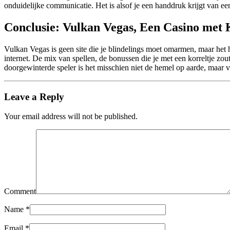
onduidelijke communicatie. Het is alsof je een handdruk krijgt van een 
Conclusie: Vulkan Vegas, Een Casino met
Vulkan Vegas is geen site die je blindelings moet omarmen, maar het 
internet. De mix van spellen, de bonussen die je met een korreltje z
doorgewinterde speler is het misschien niet de hemel op aarde, maar v
Leave a Reply
Your email address will not be published.
Comment
Name
*
Email
*