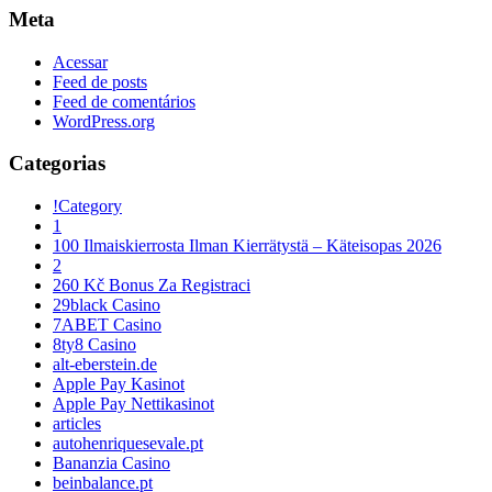
Meta
Acessar
Feed de posts
Feed de comentários
WordPress.org
Categorias
!Category
1
100 Ilmaiskierrosta Ilman Kierrätystä – Käteisopas 2026
2
260 Kč Bonus Za Registraci
29black Casino
7ABET Casino
8ty8 Casino
alt-eberstein.de
Apple Pay Kasinot
Apple Pay Nettikasinot
articles
autohenriquesevale.pt
Bananzia Casino
beinbalance.pt