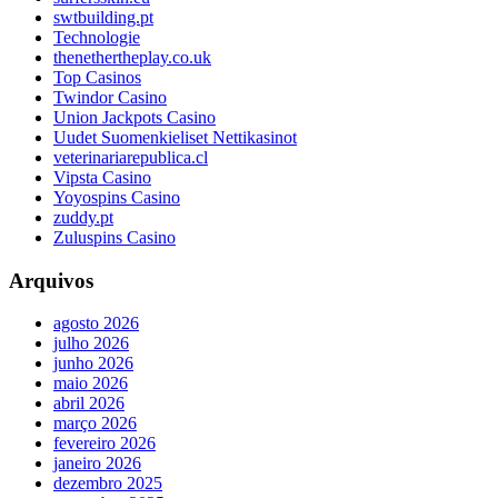
swtbuilding.pt
Technologie
thenethertheplay.co.uk
Top Casinos
Twindor Casino
Union Jackpots Casino
Uudet Suomenkieliset Nettikasinot
veterinariarepublica.cl
Vipsta Casino
Yoyospins Casino
zuddy.pt
Zuluspins Casino
Arquivos
agosto 2026
julho 2026
junho 2026
maio 2026
abril 2026
março 2026
fevereiro 2026
janeiro 2026
dezembro 2025