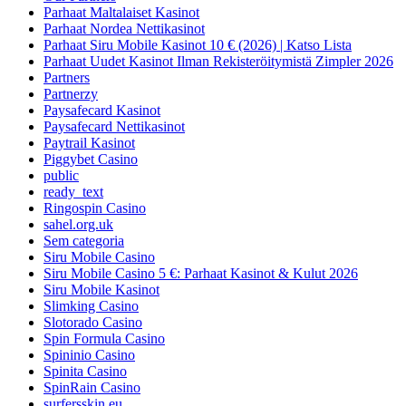
Parhaat Maltalaiset Kasinot
Parhaat Nordea Nettikasinot
Parhaat Siru Mobile Kasinot 10 € (2026) | Katso Lista
Parhaat Uudet Kasinot Ilman Rekisteröitymistä Zimpler 2026
Partners
Partnerzy
Paysafecard Kasinot
Paysafecard Nettikasinot
Paytrail Kasinot
Piggybet Casino
public
ready_text
Ringospin Casino
sahel.org.uk
Sem categoria
Siru Mobile Casino
Siru Mobile Casino 5 €: Parhaat Kasinot & Kulut 2026
Siru Mobile Kasinot
Slimking Casino
Slotorado Casino
Spin Formula Casino
Spininio Casino
Spinita Casino
SpinRain Casino
surfersskin.eu