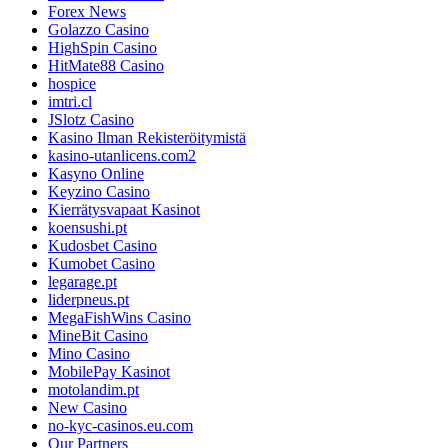
Forex News
Golazzo Casino
HighSpin Casino
HitMate88 Casino
hospice
imtri.cl
JSlotz Casino
Kasino Ilman Rekisteröitymistä
kasino-utanlicens.com2
Kasyno Online
Keyzino Casino
Kierrätysvapaat Kasinot
koensushi.pt
Kudosbet Casino
Kumobet Casino
legarage.pt
liderpneus.pt
MegaFishWins Casino
MineBit Casino
Mino Casino
MobilePay Kasinot
motolandim.pt
New Casino
no-kyc-casinos.eu.com
Our Partners