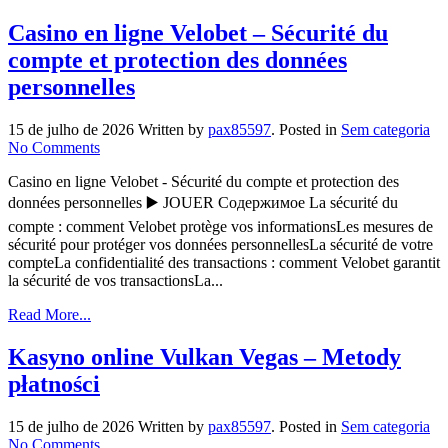
Casino en ligne Velobet – Sécurité du
compte et protection des données
personnelles
15 de julho de 2026
Written by
pax85597
. Posted in
Sem categoria
No Comments
Casino en ligne Velobet - Sécurité du compte et protection des
données personnelles ▶️ JOUER Содержимое La sécurité du
compte : comment Velobet protège vos informationsLes mesures de
sécurité pour protéger vos données personnellesLa sécurité de votre
compteLa confidentialité des transactions : comment Velobet garantit
la sécurité de vos transactionsLa...
Read More...
Kasyno online Vulkan Vegas – Metody
płatności
15 de julho de 2026
Written by
pax85597
. Posted in
Sem categoria
No Comments