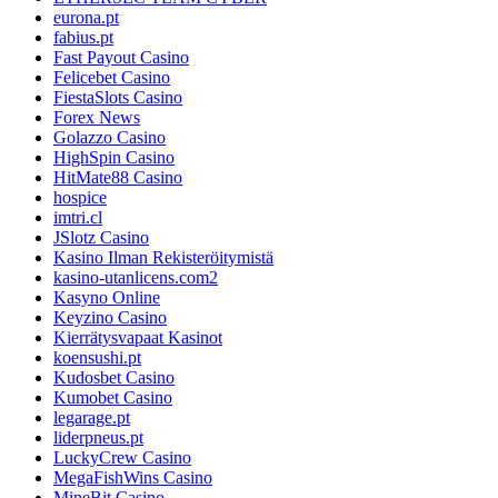
eurona.pt
fabius.pt
Fast Payout Casino
Felicebet Casino
FiestaSlots Casino
Forex News
Golazzo Casino
HighSpin Casino
HitMate88 Casino
hospice
imtri.cl
JSlotz Casino
Kasino Ilman Rekisteröitymistä
kasino-utanlicens.com2
Kasyno Online
Keyzino Casino
Kierrätysvapaat Kasinot
koensushi.pt
Kudosbet Casino
Kumobet Casino
legarage.pt
liderpneus.pt
LuckyCrew Casino
MegaFishWins Casino
MineBit Casino