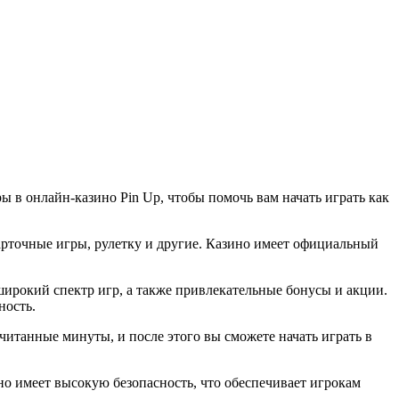
ы в онлайн-казино Pin Up, чтобы помочь вам начать играть как
карточные игры, рулетку и другие. Казино имеет официальный
ирокий спектр игр, а также привлекательные бонусы и акции.
ность.
считанные минуты, и после этого вы сможете начать играть в
но имеет высокую безопасность, что обеспечивает игрокам