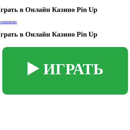
рать в Онлайн Казино Pin Up
omments
рать в Онлайн Казино Pin Up
▶️ ИГРАТЬ