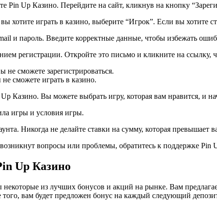
е Pin Up Казино. Перейдите на сайт, кликнув на кнопку “Зареги
 вы хотите играть в казино, выберите “Игрок”. Если вы хотите с
mail и пароль. Введите корректные данные, чтобы избежать оши
нием регистрации. Откройте это письмо и кликните на ссылку, ч
ы не сможете зарегистрироваться.
 не сможете играть в казино.
 Up Казино. Вы можете выбрать игру, которая вам нравится, и нач
ила игры и условия игры.
аунта. Никогда не делайте ставки на сумму, которая превышает 
с возникнут вопросы или проблемы, обратитесь к поддержке Pin 
in Up Казино
ы некоторые из лучших бонусов и акций на рынке. Вам предлагае
 того, вам будет предложен бонус на каждый следующий депозит,