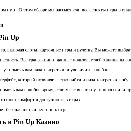
ом пути. В этом обзоре мы рассмотрели все аспекты игры в онла
ми!
Pin Up
р, включая слоты, карточные игры и рулетку. Вы можете выбрать 
опасность. Все транзакции и данные пользователей защищены с
огут помочь вам начать играть или увеличить ваш банк.
ерфейс, который позволяет легко найти и начать играть в любую
 помочь вам в любое время, если у вас возникнут вопросы или п
кто ищет комфорт и доступность в играх.
т безопасность и честность игр.
ь в Pin Up Казино