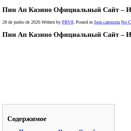
Пин Ап Казино Официальный Сайт – Иг
28 de junho de 2026
Written by
PRV8
. Posted in
Sem categoria
No C
Пин Ап Казино Официальный Сайт – Иг
Содержимое