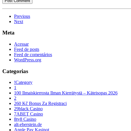
Previous
Next
Meta
Acessar
Feed de posts
Feed de comentários
WordPress.org
Categorias
!Category
1
100 Ilmaiskierrosta Ilman Kierrätystä – Käteisopas 2026
2
260 Kč Bonus Za Registraci
29black Casino
7ABET Casino
8ty8 Casino
alt-eberstein.de
Apple Pay Kasinot