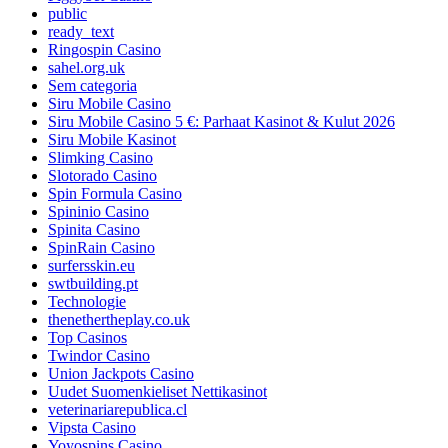
public
ready_text
Ringospin Casino
sahel.org.uk
Sem categoria
Siru Mobile Casino
Siru Mobile Casino 5 €: Parhaat Kasinot & Kulut 2026
Siru Mobile Kasinot
Slimking Casino
Slotorado Casino
Spin Formula Casino
Spininio Casino
Spinita Casino
SpinRain Casino
surfersskin.eu
swtbuilding.pt
Technologie
thenethertheplay.co.uk
Top Casinos
Twindor Casino
Union Jackpots Casino
Uudet Suomenkieliset Nettikasinot
veterinariarepublica.cl
Vipsta Casino
Yoyospins Casino