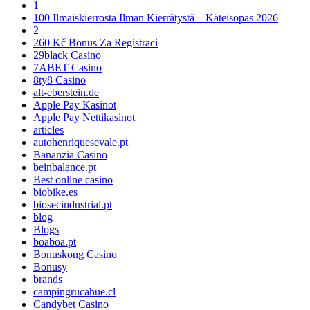
1
100 Ilmaiskierrosta Ilman Kierrätystä – Käteisopas 2026
2
260 Kč Bonus Za Registraci
29black Casino
7ABET Casino
8ty8 Casino
alt-eberstein.de
Apple Pay Kasinot
Apple Pay Nettikasinot
articles
autohenriquesevale.pt
Bananzia Casino
beinbalance.pt
Best online casino
biobike.es
biosecindustrial.pt
blog
Blogs
boaboa.pt
Bonuskong Casino
Bonusy
brands
campingrucahue.cl
Candybet Casino