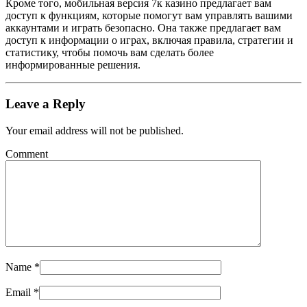
Кроме того, мобильная версия 7к казино предлагает вам
доступ к функциям, которые помогут вам управлять вашими
аккаунтами и играть безопасно. Она также предлагает вам
доступ к информации о играх, включая правила, стратегии и
статистику, чтобы помочь вам сделать более
информированные решения.
Leave a Reply
Your email address will not be published.
Comment
Name
*
Email
*