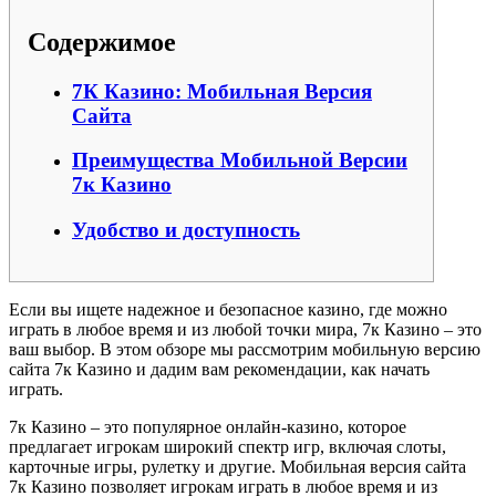
Содержимое
7К Казино: Мобильная Версия
Сайта
Преимущества Мобильной Версии
7к Казино
Удобство и доступность
Если вы ищете надежное и безопасное казино, где можно
играть в любое время и из любой точки мира, 7к Казино – это
ваш выбор. В этом обзоре мы рассмотрим мобильную версию
сайта 7к Казино и дадим вам рекомендации, как начать
играть.
7к Казино – это популярное онлайн-казино, которое
предлагает игрокам широкий спектр игр, включая слоты,
карточные игры, рулетку и другие. Мобильная версия сайта
7к Казино позволяет игрокам играть в любое время и из