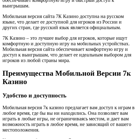
обеспечивает комфортную игру и быстрый доступ к
выигрышам.
Мобильная версия сайта 7К Казино доступна на русском
языке, что делает ее доступной для игроков из России и
других стран, где русский язык является официальным.
7К Казино – это лучшее выбор для игроков, которые ищут
комфортную и доступную игру на мобильных устройствах.
Мобильная версия сайта обеспечивает комфортную игру и
доступ к выигрышам, что делает ее идеальным выбором для
игроков из любой страны мира.
Преимущества Мобильной Версии 7к
Казино
Удобство и доступность
Мобильная версия 7к казино предлагает вам доступ к играм в
любое время, где бы вы ни находились. Она позволяет вам
играть в любые игры, не ограничиваясь местом, и дает вам
возможность играть в любое время, не зависящий от вашего
местоположения.