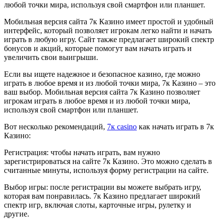
любой точки мира, используя свой смартфон или планшет.
Мобильная версия сайта 7к Казино имеет простой и удобный
интерфейс, который позволяет игрокам легко найти и начать
играть в любую игру. Сайт также предлагает широкий спектр
бонусов и акций, которые помогут вам начать играть и
увеличить свои выигрыши.
Если вы ищете надежное и безопасное казино, где можно
играть в любое время и из любой точки мира, 7к Казино – это
ваш выбор. Мобильная версия сайта 7к Казино позволяет
игрокам играть в любое время и из любой точки мира,
используя свой смартфон или планшет.
Вот несколько рекомендаций,
7к casino
как начать играть в 7к
Казино:
Регистрация: чтобы начать играть, вам нужно
зарегистрироваться на сайте 7к Казино. Это можно сделать в
считанные минуты, используя форму регистрации на сайте.
Выбор игры: после регистрации вы можете выбрать игру,
которая вам понравилась. 7к Казино предлагает широкий
спектр игр, включая слоты, карточные игры, рулетку и
другие.