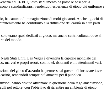
Venezia nel 1638. Questo stabilimento ha posto le basi per la
iarono a standardizzarsi, rendendo l’esperienza di gioco più uniforme e
io, ha catturato l’immaginazione di molti giocatori. Anche i giochi di
attenimento ha contribuito alla diffusione dei casinò in altre parti
 solo erano spazi dedicati al gioco, ma anche centri culturali dove si
parte del mondo.
Negli Stati Uniti, Las Vegas è diventata la capitale mondiale del
 ma veri e propri resort, con hotel, ristoranti e intrattenimenti vari.
azione del gioco d’azzardo ha permesso ai governi di incassare tasse
 casinò, rendendoli sempre più attraenti per il pubblico.
stituzioni hanno dovuto affrontare la questione della regolamentazione,
abili nel settore, con l’obiettivo di garantire un ambiente di gioco