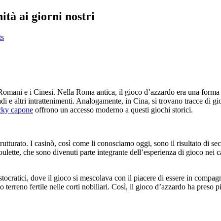
ità ai giorni nostri
s
i i Romani e i Cinesi. Nella Roma antica, il gioco d’azzardo era una for
i e altri intrattenimenti. Analogamente, in Cina, si trovano tracce di gi
cky capone
offrono un accesso moderno a questi giochi storici.
rutturato. I casinò, così come li conosciamo oggi, sono il risultato di s
ette, che sono divenuti parte integrante dell’esperienza di gioco nei c
stocratici, dove il gioco si mescolava con il piacere di essere in compag
 terreno fertile nelle corti nobiliari. Così, il gioco d’azzardo ha preso 