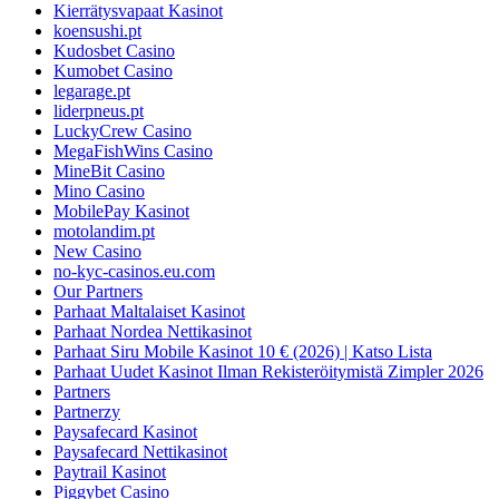
Kierrätysvapaat Kasinot
koensushi.pt
Kudosbet Casino
Kumobet Casino
legarage.pt
liderpneus.pt
LuckyCrew Casino
MegaFishWins Casino
MineBit Casino
Mino Casino
MobilePay Kasinot
motolandim.pt
New Casino
no-kyc-casinos.eu.com
Our Partners
Parhaat Maltalaiset Kasinot
Parhaat Nordea Nettikasinot
Parhaat Siru Mobile Kasinot 10 € (2026) | Katso Lista
Parhaat Uudet Kasinot Ilman Rekisteröitymistä Zimpler 2026
Partners
Partnerzy
Paysafecard Kasinot
Paysafecard Nettikasinot
Paytrail Kasinot
Piggybet Casino