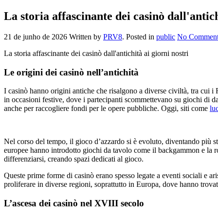
La storia affascinante dei casinò dall'antich
21 de junho de 2026
Written by
PRV8
. Posted in
public
No Comment
La storia affascinante dei casinò dall'antichità ai giorni nostri
Le origini dei casinò nell’antichità
I casinò hanno origini antiche che risalgono a diverse civiltà, tra cu
in occasioni festive, dove i partecipanti scommettevano su giochi di dad
anche per raccogliere fondi per le opere pubbliche. Oggi, siti come
lu
Nel corso del tempo, il gioco d’azzardo si è evoluto, diventando più st
europee hanno introdotto giochi da tavolo come il backgammon e la roul
differenziarsi, creando spazi dedicati al gioco.
Queste prime forme di casinò erano spesso legate a eventi sociali e ari
proliferare in diverse regioni, soprattutto in Europa, dove hanno trovato
L’ascesa dei casinò nel XVIII secolo