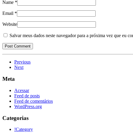
Name
*
Email
*
Website
Salvar meus dados neste navegador para a próxima vez que eu co
Previous
Next
Meta
Acessar
Feed de posts
Feed de comentários
WordPress.org
Categorias
!Category