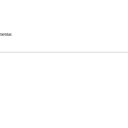
mentar.