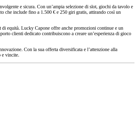
volgente e sicura. Con un’ampia selezione di slot, giochi da tavolo e
to che include fino a 1.500 € e 250 giri gratis, attirando così un
est di equità. Lucky Capone offre anche promozioni continue e un
upporto clienti dedicato contribuiscono a creare un’esperienza di gioco
vazione. Con la sua offerta diversificata e l’attenzione alla
 e vincite.