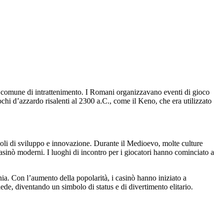
ma comune di intrattenimento. I Romani organizzavano eventi di gioco
ochi d’azzardo risalenti al 2300 a.C., come il Keno, che era utilizzato
ecoli di sviluppo e innovazione. Durante il Medioevo, molte culture
asinò moderni. I luoghi di incontro per i giocatori hanno cominciato a
nia. Con l’aumento della popolarità, i casinò hanno iniziato a
piede, diventando un simbolo di status e di divertimento elitario.