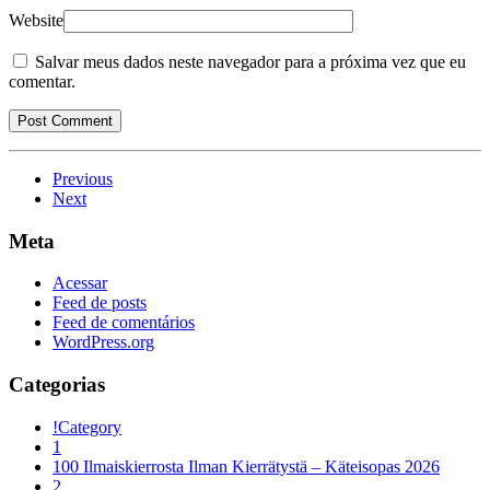
Website
Salvar meus dados neste navegador para a próxima vez que eu
comentar.
Previous
Next
Meta
Acessar
Feed de posts
Feed de comentários
WordPress.org
Categorias
!Category
1
100 Ilmaiskierrosta Ilman Kierrätystä – Käteisopas 2026
2