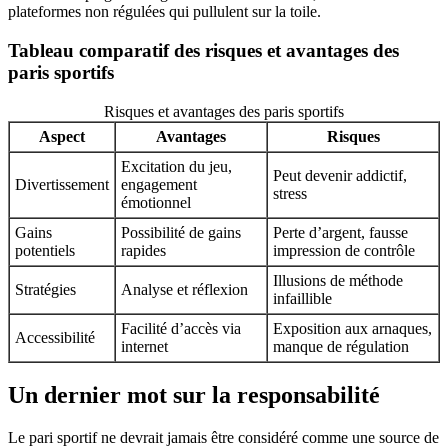
plateformes non régulées qui pullulent sur la toile.
Tableau comparatif des risques et avantages des
paris sportifs
Risques et avantages des paris sportifs
Aspect
Avantages
Risques
Excitation du jeu,
Peut devenir addictif,
Divertissement
engagement
stress
émotionnel
Gains
Possibilité de gains
Perte d’argent, fausse
potentiels
rapides
impression de contrôle
Illusions de méthode
Stratégies
Analyse et réflexion
infaillible
Facilité d’accès via
Exposition aux arnaques,
Accessibilité
internet
manque de régulation
Un dernier mot sur la responsabilité
Le pari sportif ne devrait jamais être considéré comme une source de