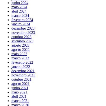
junho 2024
maio 2024
abril 2024
março 2024
fevereiro 2024
janeiro 2024
dezembro 2023
novembro 2023
outubro 2023
setembro 2023
agosto 2023
agosto 2022
maio 2022
março 2022
fevereiro 2022
janeiro 2022
dezembro 2021
novembro 2021
outubro 2021
agosto 2021
junho 2021
maio 2021
abril 2021
março 2021
março 2020