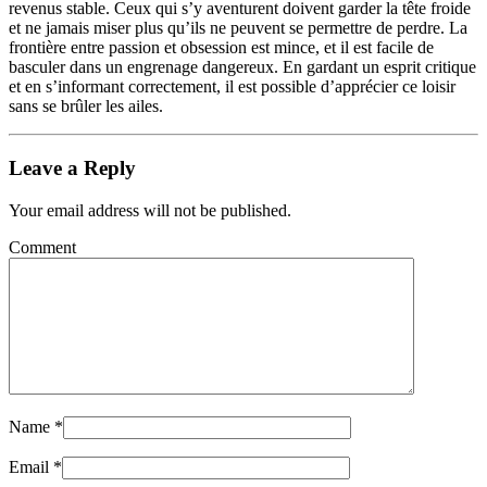
revenus stable. Ceux qui s’y aventurent doivent garder la tête froide
et ne jamais miser plus qu’ils ne peuvent se permettre de perdre. La
frontière entre passion et obsession est mince, et il est facile de
basculer dans un engrenage dangereux. En gardant un esprit critique
et en s’informant correctement, il est possible d’apprécier ce loisir
sans se brûler les ailes.
Leave a Reply
Your email address will not be published.
Comment
Name
*
Email
*