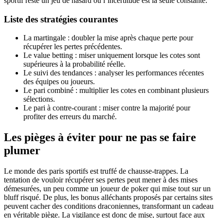
sportif reste un jeu de hasard où l’incertitude est la seule constante.
Liste des stratégies courantes
La martingale : doubler la mise après chaque perte pour
récupérer les pertes précédentes.
Le value betting : miser uniquement lorsque les cotes sont
supérieures à la probabilité réelle.
Le suivi des tendances : analyser les performances récentes
des équipes ou joueurs.
Le pari combiné : multiplier les cotes en combinant plusieurs
sélections.
Le pari à contre-courant : miser contre la majorité pour
profiter des erreurs du marché.
Les pièges à éviter pour ne pas se faire
plumer
Le monde des paris sportifs est truffé de chausse-trappes. La
tentation de vouloir récupérer ses pertes peut mener à des mises
démesurées, un peu comme un joueur de poker qui mise tout sur un
bluff risqué. De plus, les bonus alléchants proposés par certains sites
peuvent cacher des conditions draconiennes, transformant un cadeau
en véritable piège. La vigilance est donc de mise, surtout face aux