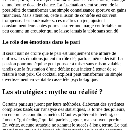
et une bonne dose de chance. La fascination vient souvent de la
possibilité de transformer une simple connaissance sportive en gains
financiers. Mais attention, cette illusion de contrôle est souvent
trompeuse. Les bookmakers, ces maîtres du jeu, ajustent
constamment leurs cotes pour s’assurer une marge confortable, un
peu comme un croupier qui ne laisse jamais la table sans son dû.
Le rôle des émotions dans le pari
Il serait naïf de croire que le pari est uniquement une affaire de
chiffres. Les émotions jouent un rôle clé, parfois même décisif. La
passion pour une équipe peut pousser à miser sans raison valable,
tandis que la frustration d’une défaite peut inciter à tenter de se
refaire à tout prix. Ce cocktail explosif peut transformer un simple
divertissement en véritable casse-tête psychologique.
Les stratégies : mythe ou réalité ?
Certains parieurs jurent par leurs méthodes, élaborant des systèmes
complexes basés sur l’analyse des statistiques, la forme des joueurs,
ou encore les conditions météo. D’autres préfèrent le feeling, ce
fameux “gut feeling” qui fait parfois gagner, mais souvent perdre.
En vérité, aucune stratégie ne garantit le succès à long terme. Le pari