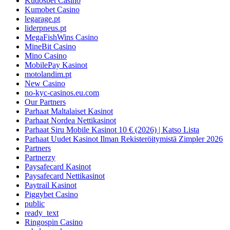
Kudosbet Casino
Kumobet Casino
legarage.pt
liderpneus.pt
MegaFishWins Casino
MineBit Casino
Mino Casino
MobilePay Kasinot
motolandim.pt
New Casino
no-kyc-casinos.eu.com
Our Partners
Parhaat Maltalaiset Kasinot
Parhaat Nordea Nettikasinot
Parhaat Siru Mobile Kasinot 10 € (2026) | Katso Lista
Parhaat Uudet Kasinot Ilman Rekisteröitymistä Zimpler 2026
Partners
Partnerzy
Paysafecard Kasinot
Paysafecard Nettikasinot
Paytrail Kasinot
Piggybet Casino
public
ready_text
Ringospin Casino