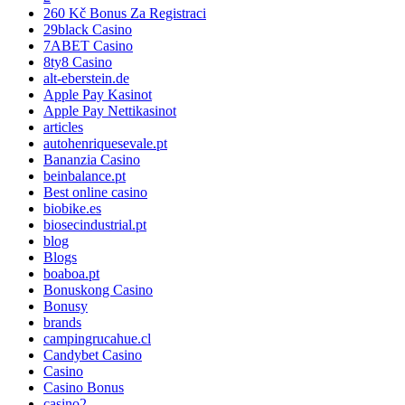
260 Kč Bonus Za Registraci
29black Casino
7ABET Casino
8ty8 Casino
alt-eberstein.de
Apple Pay Kasinot
Apple Pay Nettikasinot
articles
autohenriquesevale.pt
Bananzia Casino
beinbalance.pt
Best online casino
biobike.es
biosecindustrial.pt
blog
Blogs
boaboa.pt
Bonuskong Casino
Bonusy
brands
campingrucahue.cl
Candybet Casino
Casino
Casino Bonus
casino2