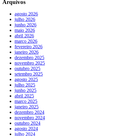
Arquivos
agosto 2026
julho 2026
junho 2026
maio 2026
abril 2026
março 2026
fevereiro 2026
janeiro 2026
dezembro 2025
novembro 2025
outubro 2025
setembro 2025
agosto 2025
julho 2025
junho 2025
abril 2025
março 2025
janeiro 2025
dezembro 2024
novembro 2024
outubro 2024
agosto 2024
julho 2024