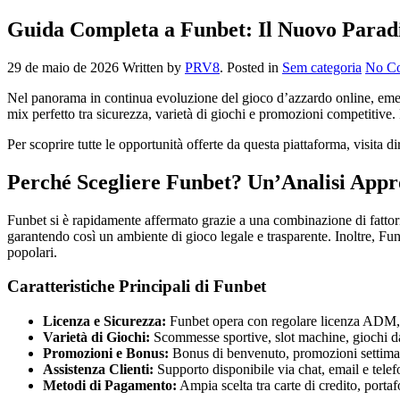
Guida Completa a Funbet: Il Nuovo Paradi
29 de maio de 2026
Written by
PRV8
. Posted in
Sem categoria
No C
Nel panorama in continua evoluzione del gioco d’azzardo online, emer
mix perfetto tra sicurezza, varietà di giochi e promozioni competitive. 
Per scoprire tutte le opportunità offerte da questa piattaforma, visita 
Perché Scegliere Funbet? Un’Analisi Appr
Funbet si è rapidamente affermato grazie a una combinazione di fattori
garantendo così un ambiente di gioco legale e trasparente. Inoltre, Fu
popolari.
Caratteristiche Principali di Funbet
Licenza e Sicurezza:
Funbet opera con regolare licenza ADM, a
Varietà di Giochi:
Scommesse sportive, slot machine, giochi da
Promozioni e Bonus:
Bonus di benvenuto, promozioni settiman
Assistenza Clienti:
Supporto disponibile via chat, email e telef
Metodi di Pagamento:
Ampia scelta tra carte di credito, portafo