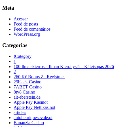
Meta
Acessar
Feed de posts
Feed de comentários
WordPress.org
Categorias
!Category
1
100 Ilmaiskierrosta Ilman Kierrätystä – Käteisopas 2026
2
260 Kč Bonus Za Registraci
29black Casino
7ABET Casino
8ty8 Casino
alt-eberstein.de
Apple Pay Kasinot
Apple Pay Nettikasinot
articles
autohenriquesevale.pt
Bananzia Casino