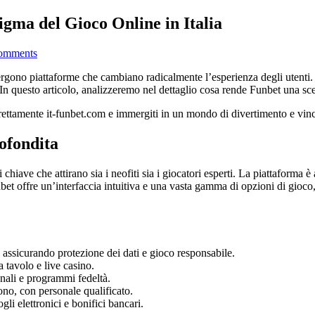
gma del Gioco Online in Italia
omments
gono piattaforme che cambiano radicalmente l’esperienza degli utenti. F
In questo articolo, analizzeremo nel dettaglio cosa rende Funbet una scelta
direttamente it-funbet.com e immergiti in un mondo di divertimento e vinc
ofondita
 chiave che attirano sia i neofiti sia i giocatori esperti. La piattafor
nbet offre un’interfaccia intuitiva e una vasta gamma di opzioni di gioc
ssicurando protezione dei dati e gioco responsabile.
 tavolo e live casino.
ali e programmi fedeltà.
ono, con personale qualificato.
gli elettronici e bonifici bancari.