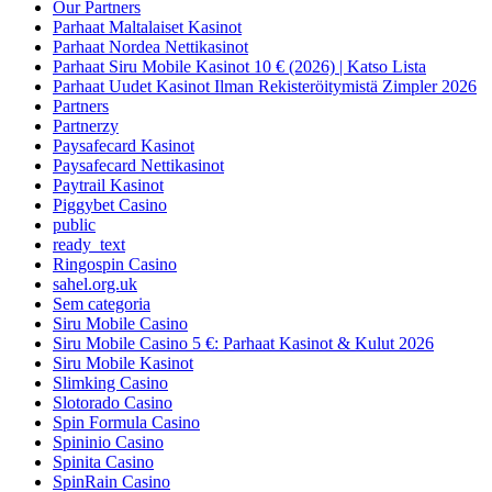
Our Partners
Parhaat Maltalaiset Kasinot
Parhaat Nordea Nettikasinot
Parhaat Siru Mobile Kasinot 10 € (2026) | Katso Lista
Parhaat Uudet Kasinot Ilman Rekisteröitymistä Zimpler 2026
Partners
Partnerzy
Paysafecard Kasinot
Paysafecard Nettikasinot
Paytrail Kasinot
Piggybet Casino
public
ready_text
Ringospin Casino
sahel.org.uk
Sem categoria
Siru Mobile Casino
Siru Mobile Casino 5 €: Parhaat Kasinot & Kulut 2026
Siru Mobile Kasinot
Slimking Casino
Slotorado Casino
Spin Formula Casino
Spininio Casino
Spinita Casino
SpinRain Casino