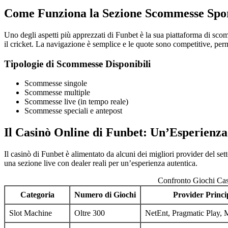
Come Funziona la Sezione Scommesse Spor
Uno degli aspetti più apprezzati di Funbet è la sua piattaforma di sco
il cricket. La navigazione è semplice e le quote sono competitive, perme
Tipologie di Scommesse Disponibili
Scommesse singole
Scommesse multiple
Scommesse live (in tempo reale)
Scommesse speciali e antepost
Il Casinò Online di Funbet: Un’Esperienz
Il casinò di Funbet è alimentato da alcuni dei migliori provider del sett
una sezione live con dealer reali per un’esperienza autentica.
Confronto Giochi Ca
Categoria
Numero di Giochi
Provider Princi
Slot Machine
Oltre 300
NetEnt, Pragmatic Play,