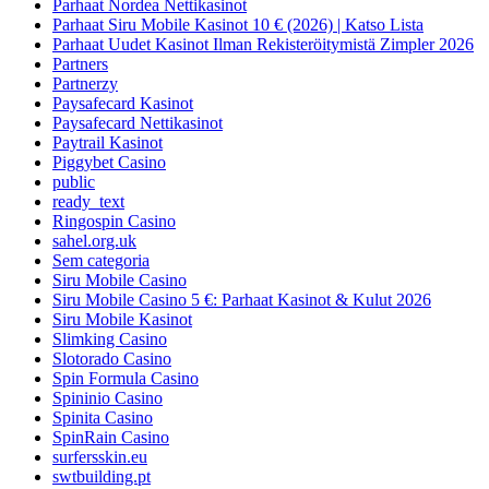
Parhaat Nordea Nettikasinot
Parhaat Siru Mobile Kasinot 10 € (2026) | Katso Lista
Parhaat Uudet Kasinot Ilman Rekisteröitymistä Zimpler 2026
Partners
Partnerzy
Paysafecard Kasinot
Paysafecard Nettikasinot
Paytrail Kasinot
Piggybet Casino
public
ready_text
Ringospin Casino
sahel.org.uk
Sem categoria
Siru Mobile Casino
Siru Mobile Casino 5 €: Parhaat Kasinot & Kulut 2026
Siru Mobile Kasinot
Slimking Casino
Slotorado Casino
Spin Formula Casino
Spininio Casino
Spinita Casino
SpinRain Casino
surfersskin.eu
swtbuilding.pt