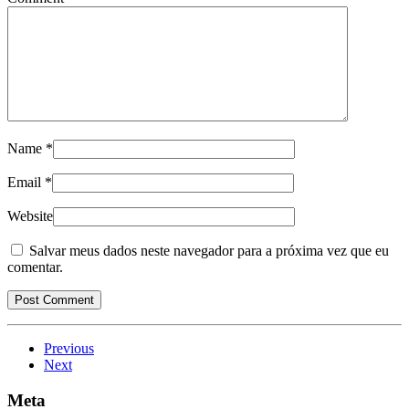
Name
*
Email
*
Website
Salvar meus dados neste navegador para a próxima vez que eu
comentar.
Previous
Next
Meta