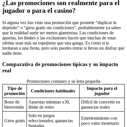
¿Las promociones son realmente para el
jugador o para el casino?
Si alguna vez has visto una promoción que promete “duplicar tu
depósito” o “giros gratis sin condiciones”, probablemente ya sabes
que la realidad suele ser menos glamorosa. Las condiciones de
apuesta, los límites y las exclusiones hacen que muchas de estas
ofertas sean más un espejismo que una ganga. Es como si te
invitaran a una fiesta, pero solo puedes entrar si llevas un disfraz que
nadie tiene.
Comparativa de promociones típicas y su impacto
real
Promociones comunes y su letra pequeña
Tipo de
Impacto para el
Condiciones habituales
promoción
jugador
Bono de
Apuestas mínimas x30,
Difícil de convertir en
bienvenida
límite de retiro
ganancias reales
Solo en juegos
Entretenimiento con
Giros gratis
seleccionados, ganancias
poco valor monetario
limitadas