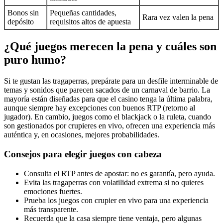
Bonos sin
Pequeñas cantidades,
Rara vez valen la pena
depósito
requisitos altos de apuesta
¿Qué juegos merecen la pena y cuáles son
puro humo?
Si te gustan las tragaperras, prepárate para un desfile interminable de
temas y sonidos que parecen sacados de un carnaval de barrio. La
mayoría están diseñadas para que el casino tenga la última palabra,
aunque siempre hay excepciones con buenos RTP (retorno al
jugador). En cambio, juegos como el blackjack o la ruleta, cuando
son gestionados por crupieres en vivo, ofrecen una experiencia más
auténtica y, en ocasiones, mejores probabilidades.
Consejos para elegir juegos con cabeza
Consulta el RTP antes de apostar: no es garantía, pero ayuda.
Evita las tragaperras con volatilidad extrema si no quieres
emociones fuertes.
Prueba los juegos con crupier en vivo para una experiencia
más transparente.
Recuerda que la casa siempre tiene ventaja, pero algunas