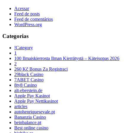
Acessar
Feed de posts
Feed de comentários
WordPress.org
Categorias
!Category
1
100 Ilmaiskierrosta Ilman Kierrätystä – Käteisopas 2026
2
260 Kč Bonus Za Registraci
29black Casino
7ABET Casino
8ty8 Casino
alt-eberstein.de
Apple Pay Kasinot
Apple Pay Nettikasinot
articles
autohenriquesevale.pt
Bananzia Casino
beinbalance.pt
Best online casino