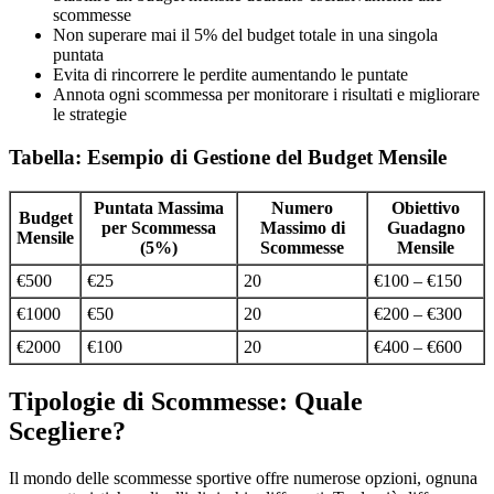
scommesse
Non superare mai il 5% del budget totale in una singola
puntata
Evita di rincorrere le perdite aumentando le puntate
Annota ogni scommessa per monitorare i risultati e migliorare
le strategie
Tabella: Esempio di Gestione del Budget Mensile
Puntata Massima
Numero
Obiettivo
Budget
per Scommessa
Massimo di
Guadagno
Mensile
(5%)
Scommesse
Mensile
€500
€25
20
€100 – €150
€1000
€50
20
€200 – €300
€2000
€100
20
€400 – €600
Tipologie di Scommesse: Quale
Scegliere?
Il mondo delle scommesse sportive offre numerose opzioni, ognuna