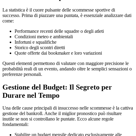
La statistica è il cuore pulsante delle scommesse sportive di
successo. Prima di piazzare una puntata, è essenziale analizzare dati
come:
Performance recenti delle squadre o degli atleti
Condizioni meteo e ambientali
Infortuni e squalifiche
Storico degli scontri diretti
Quote offerte dai bookmaker e loro variazioni
Questi elementi permettono di valutare con maggiore precisione le
probabilità reali di un evento, andando oltre le semplici sensazioni o
preferenze personali.
Gestione del Budget: Il Segreto per
Durare nel Tempo
Una delle cause principali di insuccesso nelle scommesse è la cattiva
gestione del bankroll. Anche il miglior pronostico può risultare
inutile se non si controllano le puntate. Ecco alcune regole
fondamentali:
Stabilire un budget mensile dedicato esclusivamente alle