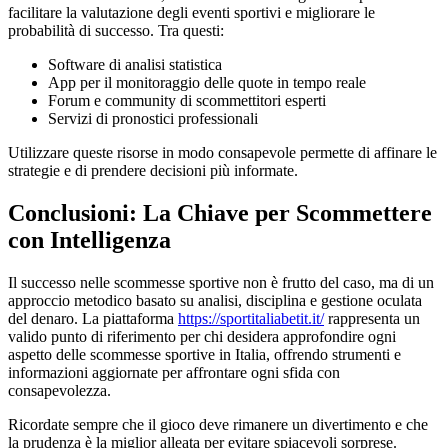
facilitare la valutazione degli eventi sportivi e migliorare le
probabilità di successo. Tra questi:
Software di analisi statistica
App per il monitoraggio delle quote in tempo reale
Forum e community di scommettitori esperti
Servizi di pronostici professionali
Utilizzare queste risorse in modo consapevole permette di affinare le
strategie e di prendere decisioni più informate.
Conclusioni: La Chiave per Scommettere
con Intelligenza
Il successo nelle scommesse sportive non è frutto del caso, ma di un
approccio metodico basato su analisi, disciplina e gestione oculata
del denaro. La piattaforma
https://sportitaliabetit.it/
rappresenta un
valido punto di riferimento per chi desidera approfondire ogni
aspetto delle scommesse sportive in Italia, offrendo strumenti e
informazioni aggiornate per affrontare ogni sfida con
consapevolezza.
Ricordate sempre che il gioco deve rimanere un divertimento e che
la prudenza è la miglior alleata per evitare spiacevoli sorprese.