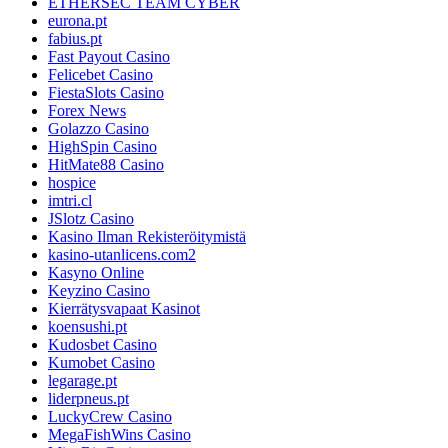
ETHERSEC TEAM CYBER
eurona.pt
fabius.pt
Fast Payout Casino
Felicebet Casino
FiestaSlots Casino
Forex News
Golazzo Casino
HighSpin Casino
HitMate88 Casino
hospice
imtri.cl
JSlotz Casino
Kasino Ilman Rekisteröitymistä
kasino-utanlicens.com2
Kasyno Online
Keyzino Casino
Kierrätysvapaat Kasinot
koensushi.pt
Kudosbet Casino
Kumobet Casino
legarage.pt
liderpneus.pt
LuckyCrew Casino
MegaFishWins Casino