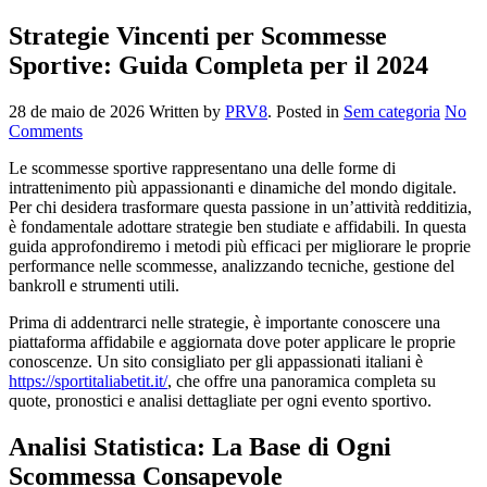
Strategie Vincenti per Scommesse
Sportive: Guida Completa per il 2024
28 de maio de 2026
Written by
PRV8
. Posted in
Sem categoria
No
Comments
Le scommesse sportive rappresentano una delle forme di
intrattenimento più appassionanti e dinamiche del mondo digitale.
Per chi desidera trasformare questa passione in un’attività redditizia,
è fondamentale adottare strategie ben studiate e affidabili. In questa
guida approfondiremo i metodi più efficaci per migliorare le proprie
performance nelle scommesse, analizzando tecniche, gestione del
bankroll e strumenti utili.
Prima di addentrarci nelle strategie, è importante conoscere una
piattaforma affidabile e aggiornata dove poter applicare le proprie
conoscenze. Un sito consigliato per gli appassionati italiani è
https://sportitaliabetit.it/
, che offre una panoramica completa su
quote, pronostici e analisi dettagliate per ogni evento sportivo.
Analisi Statistica: La Base di Ogni
Scommessa Consapevole