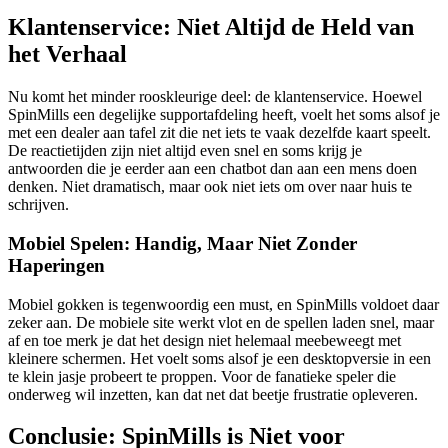
Klantenservice: Niet Altijd de Held van
het Verhaal
Nu komt het minder rooskleurige deel: de klantenservice. Hoewel
SpinMills een degelijke supportafdeling heeft, voelt het soms alsof je
met een dealer aan tafel zit die net iets te vaak dezelfde kaart speelt.
De reactietijden zijn niet altijd even snel en soms krijg je
antwoorden die je eerder aan een chatbot dan aan een mens doen
denken. Niet dramatisch, maar ook niet iets om over naar huis te
schrijven.
Mobiel Spelen: Handig, Maar Niet Zonder
Haperingen
Mobiel gokken is tegenwoordig een must, en SpinMills voldoet daar
zeker aan. De mobiele site werkt vlot en de spellen laden snel, maar
af en toe merk je dat het design niet helemaal meebeweegt met
kleinere schermen. Het voelt soms alsof je een desktopversie in een
te klein jasje probeert te proppen. Voor de fanatieke speler die
onderweg wil inzetten, kan dat net dat beetje frustratie opleveren.
Conclusie: SpinMills is Niet voor