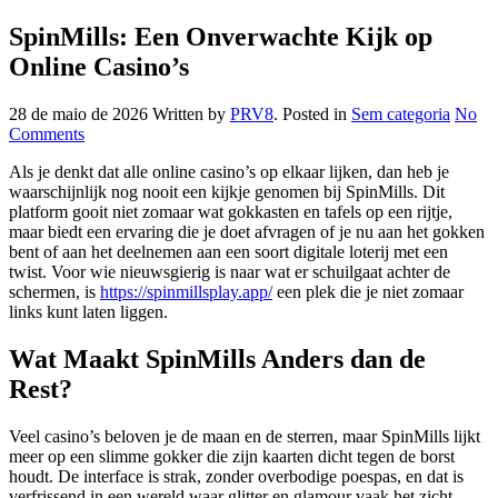
SpinMills: Een Onverwachte Kijk op
Online Casino’s
28 de maio de 2026
Written by
PRV8
. Posted in
Sem categoria
No
Comments
Als je denkt dat alle online casino’s op elkaar lijken, dan heb je
waarschijnlijk nog nooit een kijkje genomen bij SpinMills. Dit
platform gooit niet zomaar wat gokkasten en tafels op een rijtje,
maar biedt een ervaring die je doet afvragen of je nu aan het gokken
bent of aan het deelnemen aan een soort digitale loterij met een
twist. Voor wie nieuwsgierig is naar wat er schuilgaat achter de
schermen, is
https://spinmillsplay.app/
een plek die je niet zomaar
links kunt laten liggen.
Wat Maakt SpinMills Anders dan de
Rest?
Veel casino’s beloven je de maan en de sterren, maar SpinMills lijkt
meer op een slimme gokker die zijn kaarten dicht tegen de borst
houdt. De interface is strak, zonder overbodige poespas, en dat is
verfrissend in een wereld waar glitter en glamour vaak het zicht