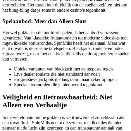
vertroebelen. Het draait hier duidelijk om de spellen zelf, en niet om
het bling-bling dat je soms in andere casino’s tegenkomt.
Spelaanbod: Meer dan Alleen Slots
Hoewel gokkasten de hoofdrol spelen, is het aanbod verrassend
gevarieerd. Van klassieke fruitautomaten tot moderne videoslots met
ingewikkelde bonusrondes, SpinMills heeft het allemaal. Maar wat
echt opvalt, is de selectie tafelspellen. Blackjack, roulette en poker
zijn aanwezig, maar met een twist die zelfs de doorgewinterde speler
kan verrassen.
Unieke varianten van blackjack met aangepaste regels
Live dealer roulette die niet standaard aanvoelt
Progressieve jackpots die langzaam maar zeker oplopen
Speciale toernooien die je niet overal tegenkomt
Veiligheid en Betrouwbaarheid: Niet
Alleen een Verhaaltje
In de wereld van online gokken is vertrouwen net zo zeldzaam als
een royal flush. SpinMills neemt dit serieus, met licenties die niet
zomaar uit de lucht zijn gegrepen en een transparante aanpak van