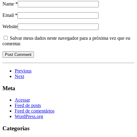
Name
*
Email
*
Website
Salvar meus dados neste navegador para a próxima vez que eu
comentar.
Previous
Next
Meta
Acessar
Feed de posts
Feed de comentários
WordPress.org
Categorias