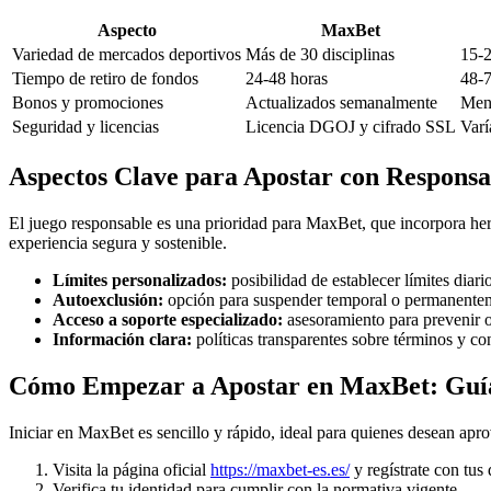
Aspecto
MaxBet
Variedad de mercados deportivos
Más de 30 disciplinas
15-2
Tiempo de retiro de fondos
24-48 horas
48-7
Bonos y promociones
Actualizados semanalmente
Mens
Seguridad y licencias
Licencia DGOJ y cifrado SSL
Varí
Aspectos Clave para Apostar con Respons
El juego responsable es una prioridad para MaxBet, que incorpora herr
experiencia segura y sostenible.
Límites personalizados:
posibilidad de establecer límites diar
Autoexclusión:
opción para suspender temporal o permanentem
Acceso a soporte especializado:
asesoramiento para prevenir o
Información clara:
políticas transparentes sobre términos y co
Cómo Empezar a Apostar en MaxBet: Guía
Iniciar en MaxBet es sencillo y rápido, ideal para quienes desean ap
Visita la página oficial
https://maxbet-es.es/
y regístrate con tus 
Verifica tu identidad para cumplir con la normativa vigente.