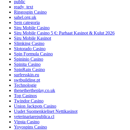
public
ready_text
Ringospin Casino
sahel.org.uk
Sem categoria
Siru Mobile Casino
Siru Mobile Casino 5 €: Parhaat Kasinot & Kulut 2026
Siru Mobile Kasinot
Slimking Casino
Slotorado Casino
Spin Formula Casino
Spininio Casino
Spinita Casino
SpinRain Casino
surfersskin.eu
swtbuilding.pt
Technologie
thenethertheplay.co.uk
Top Casinos
Twindor Casino
Union Jackpots Casino
Uudet Suomenkieliset Nettikasinot
veterinariarepublica.cl
Vipsta Casino
Yoyospins Casino