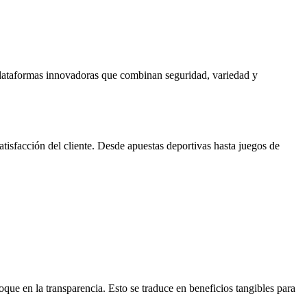
plataformas innovadoras que combinan seguridad, variedad y
tisfacción del cliente. Desde apuestas deportivas hasta juegos de
e en la transparencia. Esto se traduce en beneficios tangibles para