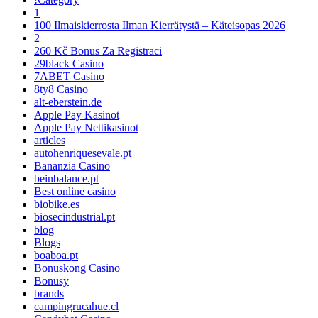
1
100 Ilmaiskierrosta Ilman Kierrätystä – Käteisopas 2026
2
260 Kč Bonus Za Registraci
29black Casino
7ABET Casino
8ty8 Casino
alt-eberstein.de
Apple Pay Kasinot
Apple Pay Nettikasinot
articles
autohenriquesevale.pt
Bananzia Casino
beinbalance.pt
Best online casino
biobike.es
biosecindustrial.pt
blog
Blogs
boaboa.pt
Bonuskong Casino
Bonusy
brands
campingrucahue.cl