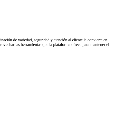
ción de variedad, seguridad y atención al cliente la convierte en
rovechar las herramientas que la plataforma ofrece para mantener el