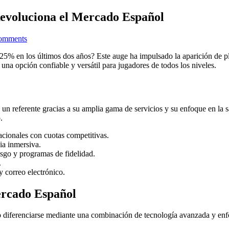
evoluciona el Mercado Español
omments
 25% en los últimos dos años? Este auge ha impulsado la aparición de 
na opción confiable y versátil para jugadores de todos los niveles.
 referente gracias a su amplia gama de servicios y su enfoque en la sa
.
acionales con cuotas competitivas.
ia inmersiva.
esgo y programas de fidelidad.
.
y correo electrónico.
ercado Español
diferenciarse mediante una combinación de tecnología avanzada y enfoqu