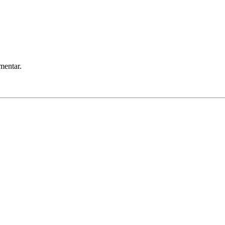
mentar.