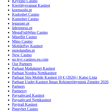
Keyzino Casino
Kierrätysvapaat Kasinot
koensushi.pt
Kudosbet Casino
Kumobet Casino
legarage.pt
liderpneus.pt
MegaFishWins Casino
MineBit Casino
Mino Casino
MobilePay Kasinot
motolandim.pt
New Casino
no-kyc-casinos.eu.com
Our Partners
Parhaat Maltalaiset Kasinot
Parhaat Nordea Nettikasinot
Parhaat Siru Mobile Kasinot 10 € (2026) | Katso Lista
Parhaat Uudet Kasinot Ilman Rekisteröitymistä Zimpler 2026
Partners
Partnerzy
Paysafecard Kasinot
Paysafecard Nettikasinot
Paytrail Kasinot
Piggybet Casino