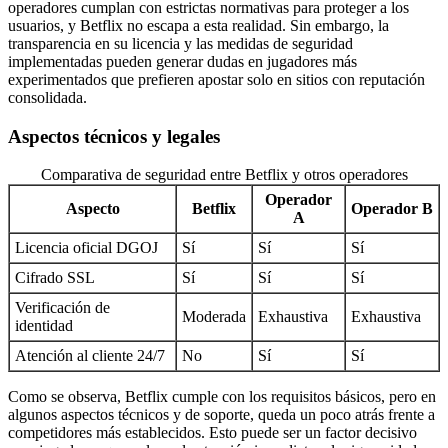
operadores cumplan con estrictas normativas para proteger a los
usuarios, y Betflix no escapa a esta realidad. Sin embargo, la
transparencia en su licencia y las medidas de seguridad
implementadas pueden generar dudas en jugadores más
experimentados que prefieren apostar solo en sitios con reputación
consolidada.
Aspectos técnicos y legales
Comparativa de seguridad entre Betflix y otros operadores
Operador
Aspecto
Betflix
Operador B
A
Licencia oficial DGOJ
Sí
Sí
Sí
Cifrado SSL
Sí
Sí
Sí
Verificación de
Moderada
Exhaustiva
Exhaustiva
identidad
Atención al cliente 24/7
No
Sí
Sí
Como se observa, Betflix cumple con los requisitos básicos, pero en
algunos aspectos técnicos y de soporte, queda un poco atrás frente a
competidores más establecidos. Esto puede ser un factor decisivo