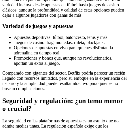
variedad incluye desde apuestas en fútbol hasta juegos de casino
clásicos, aunque la profundidad y calidad de estas opciones pueden
dejar a algunos jugadores con ganas de más.
Variedad de juegos y apuestas
Apuestas deportivas: fútbol, baloncesto, tenis y más.
Juegos de casino: tragamonedas, ruleta, blackjack.
Opciones de apuestas en vivo para quienes disfrutan la
adrenalina en tiempo real.
Promociones y bonos que, aunque no revolucionarios,
aportan un extra al juego.
Comparado con gigantes del sector, Betflix podría parecer un recién
llegado con recursos limitados, pero su enfoque en la experiencia del
usuario y la simplicidad puede resultar atractivo para quienes no
buscan complicaciones.
Seguridad y regulación: ¿un tema menor
o crucial?
La seguridad en las plataformas de apuestas es un asunto que no
admite medias tintas. La regulación española exige que los