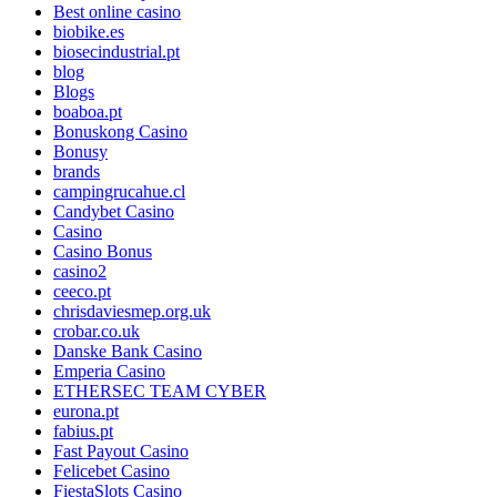
Best online casino
biobike.es
biosecindustrial.pt
blog
Blogs
boaboa.pt
Bonuskong Casino
Bonusy
brands
campingrucahue.cl
Candybet Casino
Casino
Casino Bonus
casino2
ceeco.pt
chrisdaviesmep.org.uk
crobar.co.uk
Danske Bank Casino
Emperia Casino
ETHERSEC TEAM CYBER
eurona.pt
fabius.pt
Fast Payout Casino
Felicebet Casino
FiestaSlots Casino