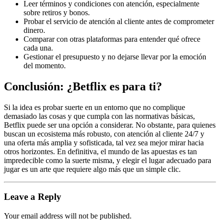
Leer términos y condiciones con atención, especialmente
sobre retiros y bonos.
Probar el servicio de atención al cliente antes de comprometer
dinero.
Comparar con otras plataformas para entender qué ofrece
cada una.
Gestionar el presupuesto y no dejarse llevar por la emoción
del momento.
Conclusión: ¿Betflix es para ti?
Si la idea es probar suerte en un entorno que no complique
demasiado las cosas y que cumpla con las normativas básicas,
Betflix puede ser una opción a considerar. No obstante, para quienes
buscan un ecosistema más robusto, con atención al cliente 24/7 y
una oferta más amplia y sofisticada, tal vez sea mejor mirar hacia
otros horizontes. En definitiva, el mundo de las apuestas es tan
impredecible como la suerte misma, y elegir el lugar adecuado para
jugar es un arte que requiere algo más que un simple clic.
Leave a Reply
Your email address will not be published.