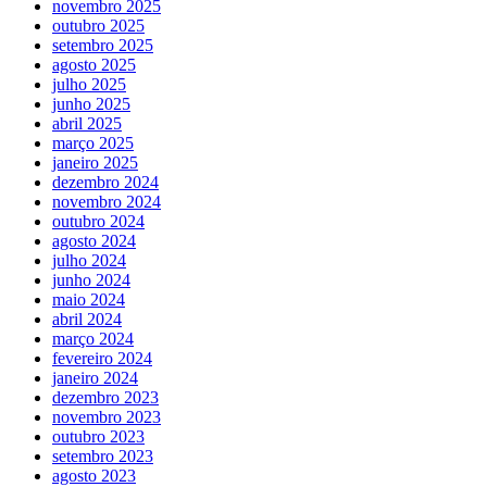
novembro 2025
outubro 2025
setembro 2025
agosto 2025
julho 2025
junho 2025
abril 2025
março 2025
janeiro 2025
dezembro 2024
novembro 2024
outubro 2024
agosto 2024
julho 2024
junho 2024
maio 2024
abril 2024
março 2024
fevereiro 2024
janeiro 2024
dezembro 2023
novembro 2023
outubro 2023
setembro 2023
agosto 2023