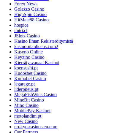
Forex News
Golazzo Casino
HighSpin Casino
HitMate88 Casino
hospice
imtri.cl
JSlotz Casino
Kasino Ilman Rekisteröitymistä
kasino-utanlicens.com2
Kasyno Online
Keyzino Casino
Kierrätysvapaat Kasinot
koensushi.pt
Kudosbet Casino
Kumobet Casino
legarage.pt
liderpneus.pt
MegaFishWins Casino
MineBit Casino
Mino Casino
MobilePay Kasinot
motolandim.pt
New Casino
no-kyc-casinos.eu.com
Our Partners