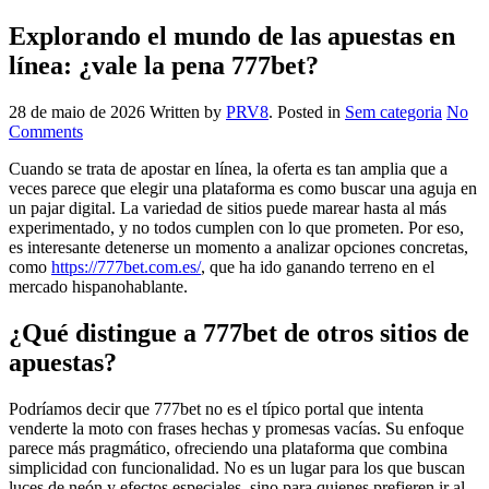
Explorando el mundo de las apuestas en
línea: ¿vale la pena 777bet?
28 de maio de 2026
Written by
PRV8
. Posted in
Sem categoria
No
Comments
Cuando se trata de apostar en línea, la oferta es tan amplia que a
veces parece que elegir una plataforma es como buscar una aguja en
un pajar digital. La variedad de sitios puede marear hasta al más
experimentado, y no todos cumplen con lo que prometen. Por eso,
es interesante detenerse un momento a analizar opciones concretas,
como
https://777bet.com.es/
, que ha ido ganando terreno en el
mercado hispanohablante.
¿Qué distingue a 777bet de otros sitios de
apuestas?
Podríamos decir que 777bet no es el típico portal que intenta
venderte la moto con frases hechas y promesas vacías. Su enfoque
parece más pragmático, ofreciendo una plataforma que combina
simplicidad con funcionalidad. No es un lugar para los que buscan
luces de neón y efectos especiales, sino para quienes prefieren ir al