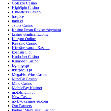
Golazzo Casino
HighSpin Casino
HitMate88 Casino
hospice
imtri.cl
JSlotz Casino
Kasino Ilman Rekisteröitymistä
kasino-utanlicens.com2
Kasyno Online
Keyzino Casino
Kierrätysvapaat Kasinot
koensushi.pt
Kudosbet Casino
Kumobet Casino
legarage.pt
liderpneus.pt
MegaFishWins Casino
MineBit Casino
Mino Casino
MobilePay Kasinot
motolandim.pt
New Casino
no-kyc-casinos.eu.com
Our Partners
Parhaat Maltalaiset Kasinot