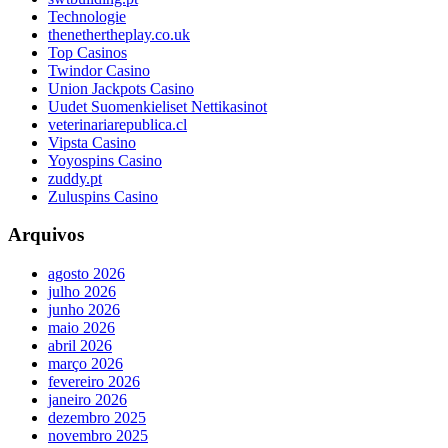
Technologie
thenethertheplay.co.uk
Top Casinos
Twindor Casino
Union Jackpots Casino
Uudet Suomenkieliset Nettikasinot
veterinariarepublica.cl
Vipsta Casino
Yoyospins Casino
zuddy.pt
Zuluspins Casino
Arquivos
agosto 2026
julho 2026
junho 2026
maio 2026
abril 2026
março 2026
fevereiro 2026
janeiro 2026
dezembro 2025
novembro 2025