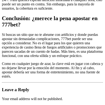
puede ser un punto en contra. Sin embargo, para la mayoría de
usuarios, la cobertura es suficiente.
Conclusión: ¿merece la pena apostar en
777bet?
Si buscas un sitio que no te abrume con artificios y donde puedas
apostar sin demasiadas complicaciones, 777bet puede ser una
opción a considerar. No es el lugar para los que quieren una
experiencia de casino llena de fuegos artificiales o promociones que
parecen sacadas de un cuento de hadas. Más bien, es una plataforma
funcional, con una oferta sólida y un enfoque práctico.
Como en cualquier juego de azar, la clave está en jugar con cabeza y
no dejarse llevar por la emoción del momento. Al fin y al cabo,
apostar debería ser una forma de entretenimiento, no una fuente de
estrés.
Leave a Reply
Your email address will not be published.