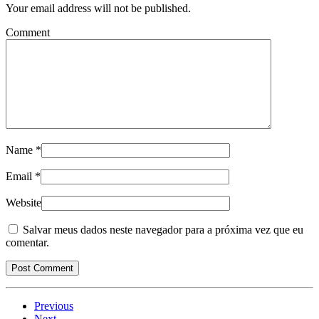
Your email address will not be published.
Comment
Name
*
Email
*
Website
Salvar meus dados neste navegador para a próxima vez que eu
comentar.
Previous
Next