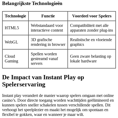
Belangrijkste Technologieën
Technologie
Functie
Voordeel voor Spelers
Webstandaard voor
Compatibiliteit met alle
HTML5
interactieve content
apparaten zonder plug-ins
3D grafische
Realistische en vloeiende
WebGL
rendering in browser
graphics
Spellen worden
Cloud
Geen zware belasting op
gestreamd vanaf
Gaming
lokale hardware
servers
De Impact van Instant Play op
Spelerservaring
Instant play verandert de manier waarop spelers omgaan met online
casino’s. Door directe toegang worden wachttijden geëlimineerd en
kunnen spelers sneller schakelen tussen verschillende spellen. Dit
verhoogt het speelplezier en maakt het mogelijk om spontaan en
flexibel te gokken, waar en wanneer je maar wilt.