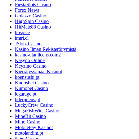
FiestaSlots Casino
Forex News
Golazzo Casino
HighSpin Casino
HitMate88 Casino
hospice
imtri.cl
JSlotz Casino
Kasino Ilman Rekisteröitymistä
kasino-utanlicens.com2
Kasyno Online
Keyzino Casino
Kierrätysvapaat Kasinot
koensushi.pt
Kudosbet Casino
Kumobet Casino
legarage.pt
liderpneus.pt
LuckyCrew Casino
MegaFishWins Casino
MineBit Casino
Mino Casino
MobilePay Kasinot
motolandim.pt
New Casino