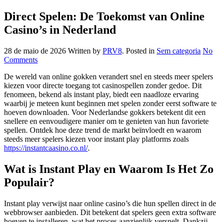
Direct Spelen: De Toekomst van Online
Casino’s in Nederland
28 de maio de 2026
Written by
PRV8
. Posted in
Sem categoria
No
Comments
De wereld van online gokken verandert snel en steeds meer spelers
kiezen voor directe toegang tot casinospellen zonder gedoe. Dit
fenomeen, bekend als instant play, biedt een naadloze ervaring
waarbij je meteen kunt beginnen met spelen zonder eerst software te
hoeven downloaden. Voor Nederlandse gokkers betekent dit een
snellere en eenvoudigere manier om te genieten van hun favoriete
spellen. Ontdek hoe deze trend de markt beïnvloedt en waarom
steeds meer spelers kiezen voor instant play platforms zoals
https://instantcaasino.co.nl/
.
Wat is Instant Play en Waarom Is Het Zo
Populair?
Instant play verwijst naar online casino’s die hun spellen direct in de
webbrowser aanbieden. Dit betekent dat spelers geen extra software
hoeven te installeren, wat het proces aanzienlijk versnelt. Dankzij