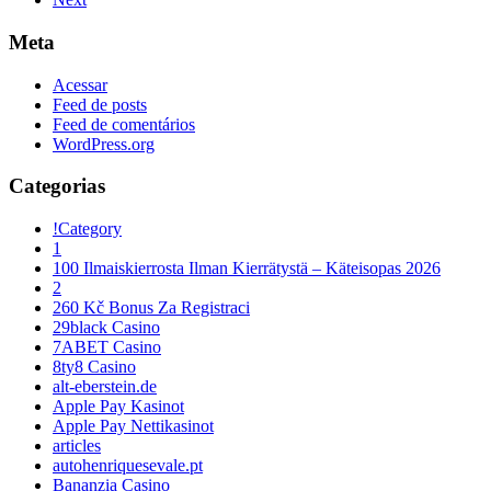
Meta
Acessar
Feed de posts
Feed de comentários
WordPress.org
Categorias
!Category
1
100 Ilmaiskierrosta Ilman Kierrätystä – Käteisopas 2026
2
260 Kč Bonus Za Registraci
29black Casino
7ABET Casino
8ty8 Casino
alt-eberstein.de
Apple Pay Kasinot
Apple Pay Nettikasinot
articles
autohenriquesevale.pt
Bananzia Casino