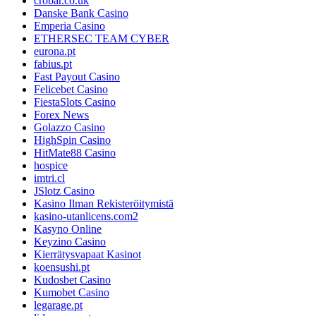
crobar.co.uk
Danske Bank Casino
Emperia Casino
ETHERSEC TEAM CYBER
eurona.pt
fabius.pt
Fast Payout Casino
Felicebet Casino
FiestaSlots Casino
Forex News
Golazzo Casino
HighSpin Casino
HitMate88 Casino
hospice
imtri.cl
JSlotz Casino
Kasino Ilman Rekisteröitymistä
kasino-utanlicens.com2
Kasyno Online
Keyzino Casino
Kierrätysvapaat Kasinot
koensushi.pt
Kudosbet Casino
Kumobet Casino
legarage.pt