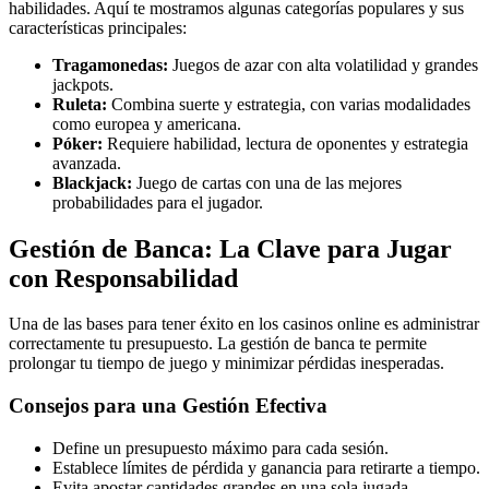
habilidades. Aquí te mostramos algunas categorías populares y sus
características principales:
Tragamonedas:
Juegos de azar con alta volatilidad y grandes
jackpots.
Ruleta:
Combina suerte y estrategia, con varias modalidades
como europea y americana.
Póker:
Requiere habilidad, lectura de oponentes y estrategia
avanzada.
Blackjack:
Juego de cartas con una de las mejores
probabilidades para el jugador.
Gestión de Banca: La Clave para Jugar
con Responsabilidad
Una de las bases para tener éxito en los casinos online es administrar
correctamente tu presupuesto. La gestión de banca te permite
prolongar tu tiempo de juego y minimizar pérdidas inesperadas.
Consejos para una Gestión Efectiva
Define un presupuesto máximo para cada sesión.
Establece límites de pérdida y ganancia para retirarte a tiempo.
Evita apostar cantidades grandes en una sola jugada.