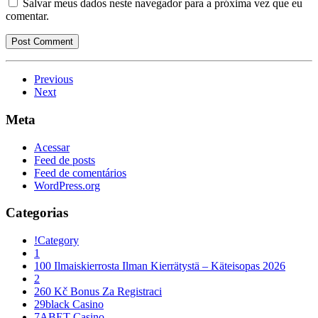
Salvar meus dados neste navegador para a próxima vez que eu
comentar.
Previous
Next
Meta
Acessar
Feed de posts
Feed de comentários
WordPress.org
Categorias
!Category
1
100 Ilmaiskierrosta Ilman Kierrätystä – Käteisopas 2026
2
260 Kč Bonus Za Registraci
29black Casino
7ABET Casino