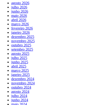
agosto 2026
julho 2026
junho 2026
maio 2026
abril 2026
março 2026
fevereiro 2026
janeiro 2026
dezembro 2025
novembro 2025
outubro 2025
setembro 2025
agosto 2025
julho 2025
junho 2025
abril 2025
março 2025
janeiro 2025
dezembro 2024
novembro 2024
outubro 2024
agosto 2024
julho 2024
junho 2024
maio 2024