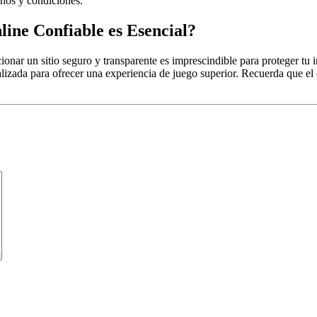
nos y condiciones.
ine Confiable es Esencial?
cionar un sitio seguro y transparente es imprescindible para proteger tu
zada para ofrecer una experiencia de juego superior. Recuerda que el é