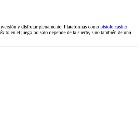
 inversión y disfrutar plenamente. Plataformas como
pistolo casino
xito en el juego no solo depende de la suerte, sino también de una