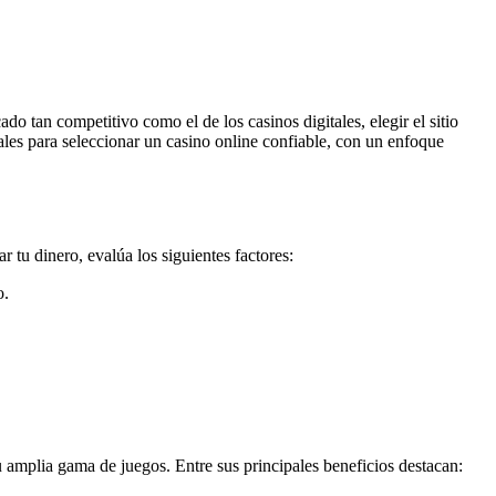
 tan competitivo como el de los casinos digitales, elegir el sitio
ciales para seleccionar un casino online confiable, con un enfoque
 tu dinero, evalúa los siguientes factores:
o.
 amplia gama de juegos. Entre sus principales beneficios destacan: