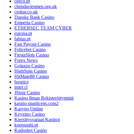
ceeco.pt
chrisdaviesmep.org.uk
crobar.co.uk
Danske Bank Casino
Emperia Casino
ETHERSEC TEAM CYBER
eurona.pt
fabius.pt
Fast Payout Casino
Felicebet Casino
FiestaSlots Casino
Forex News
Golazzo Casino
HighSpin Casino
HitMate88 Casino
hospice
imtri.cl
JSlotz Casino
Kasino Ilman Rekisteröitymistä
kasino-utanlicens.com2
Kasyno Online
Keyzino Casino
Kierrätysvapaat Kasinot
koensushi.pt
Kudosbet Casino