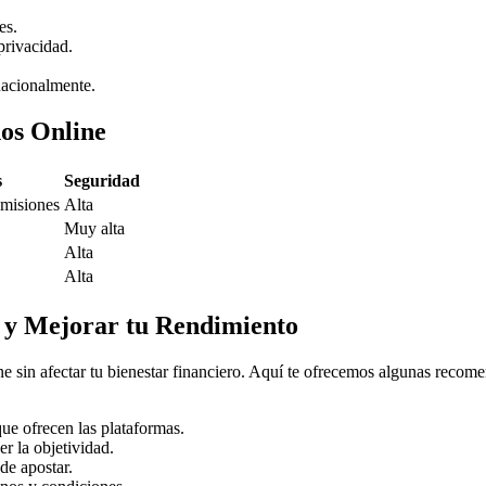
es.
privacidad.
nacionalmente.
os Online
s
Seguridad
omisiones
Alta
Muy alta
Alta
Alta
s y Mejorar tu Rendimiento
ne sin afectar tu bienestar financiero. Aquí te ofrecemos algunas recom
que ofrecen las plataformas.
r la objetividad.
de apostar.