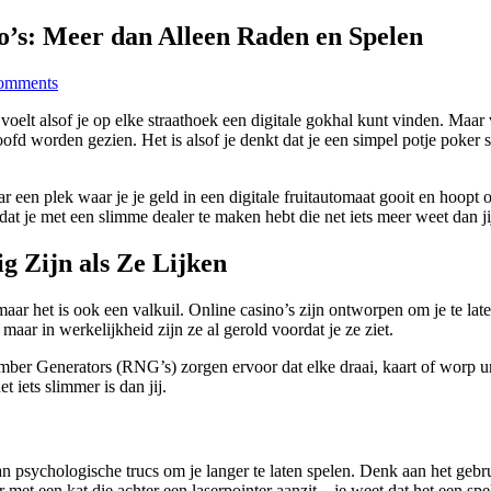
’s: Meer dan Alleen Raden en Spelen
omments
oelt alsof je op elke straathoek een digitale gokhal kunt vinden. Maar
oofd worden gezien. Het is alsof je denkt dat je een simpel potje poker s
ar een plek waar je je geld in een digitale fruitautomaat gooit en hoopt 
t je met een slimme dealer te maken hebt die net iets meer weet dan ji
 Zijn als Ze Lijken
 maar het is ook een valkuil. Online casino’s zijn ontworpen om je te late
 maar in werkelijkheid zijn ze al gerold voordat je ze ziet.
 Generators (RNG’s) zorgen ervoor dat elke draai, kaart of worp uniek i
t iets slimmer is dan jij.
n psychologische trucs om je langer te laten spelen. Denk aan het gebr
 met een kat die achter een laserpointer aanzit – je weet dat het een spel