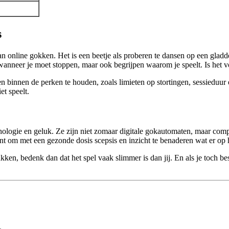
s
 van online gokken. Het is een beetje als proberen te dansen op een gladd
 wanneer je moet stoppen, maar ook begrijpen waarom je speelt. Is het 
n binnen de perken te houden, zoals limieten op stortingen, sessieduur e
et speelt.
hologie en geluk. Ze zijn niet zomaar digitale gokautomaten, maar com
t om met een gezonde dosis scepsis en inzicht te benaderen wat er op 
kken, bedenk dan dat het spel vaak slimmer is dan jij. En als je toch 