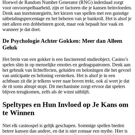
Hoewel de Random Number Generator (RNG) inderdaad zorgt
voor onvoorspelbaarheid, zijn er factoren die je kansen beïnvloeden.
Denk aan inzetstrategieën, het kiezen van spellen met een gunstige
uitbetalingspercentage en het beheren van je bankroll. Het is alsof je
niet alleen een dobbelsteen gooit, maar ook bepaalt hoe vaak en
wanneer je dat doet.
De Psychologie Achter Gokken: Meer dan Alleen
Geluk
Het brein van een gokker is een fascinerend studieobject. Casino’s
spelen slim in op menselijke emoties en gedragspatronen. Denk aan
het gebruik van lichteffecten, geluiden en beloningen die het gevoel
van anticipatie en beloning versterken. Het is alsof je in een
achtbaan zit die je telkens weer naar boven trekt, ook al weet je dat
de rit soms abrupt stopt. Dit mechanisme zorgt ervoor dat spelers
blijven terugkomen, zelfs als de winst uitblijft.
Speltypes en Hun Invloed op Je Kans om
te Winnen
Niet elk casinospel is gelijk geschapen. Sommige spellen bieden
betere kansen dan andere, en dat is niet zomaar een mythe. Hier is