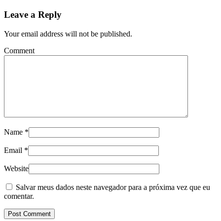
Leave a Reply
Your email address will not be published.
Comment
Name
*
Email
*
Website
Salvar meus dados neste navegador para a próxima vez que eu
comentar.