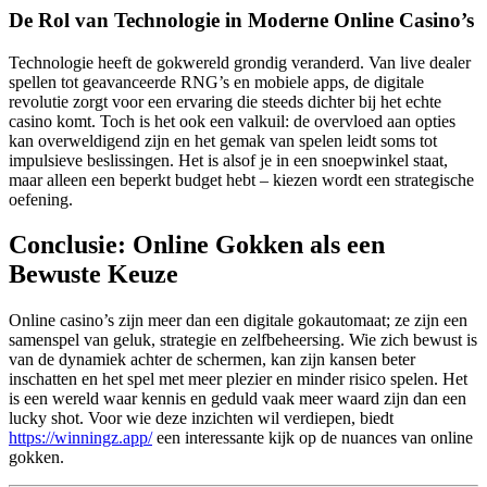
De Rol van Technologie in Moderne Online Casino’s
Technologie heeft de gokwereld grondig veranderd. Van live dealer
spellen tot geavanceerde RNG’s en mobiele apps, de digitale
revolutie zorgt voor een ervaring die steeds dichter bij het echte
casino komt. Toch is het ook een valkuil: de overvloed aan opties
kan overweldigend zijn en het gemak van spelen leidt soms tot
impulsieve beslissingen. Het is alsof je in een snoepwinkel staat,
maar alleen een beperkt budget hebt – kiezen wordt een strategische
oefening.
Conclusie: Online Gokken als een
Bewuste Keuze
Online casino’s zijn meer dan een digitale gokautomaat; ze zijn een
samenspel van geluk, strategie en zelfbeheersing. Wie zich bewust is
van de dynamiek achter de schermen, kan zijn kansen beter
inschatten en het spel met meer plezier en minder risico spelen. Het
is een wereld waar kennis en geduld vaak meer waard zijn dan een
lucky shot. Voor wie deze inzichten wil verdiepen, biedt
https://winningz.app/
een interessante kijk op de nuances van online
gokken.