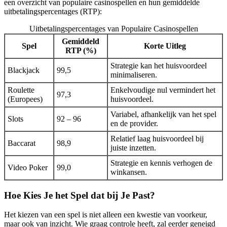
een overzicht van populaire casinospellen en hun gemiddelde
uitbetalingspercentages (RTP):
Uitbetalingspercentages van Populaire Casinospellen
Gemiddeld
Spel
Korte Uitleg
RTP (%)
Strategie kan het huisvoordeel
Blackjack
99,5
minimaliseren.
Roulette
Enkelvoudige nul vermindert het
97,3
(Europees)
huisvoordeel.
Variabel, afhankelijk van het spel
Slots
92 – 96
en de provider.
Relatief laag huisvoordeel bij
Baccarat
98,9
juiste inzetten.
Strategie en kennis verhogen de
Video Poker
99,0
winkansen.
Hoe Kies Je het Spel dat bij Je Past?
Het kiezen van een spel is niet alleen een kwestie van voorkeur,
maar ook van inzicht. Wie graag controle heeft, zal eerder geneigd