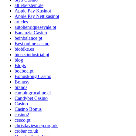
alt-eberstein.de
Apple Pay Kasinot
Apple Pay Nettikasinot
articles
autohenriquesevale.pt
Bananzia Casino
beinbalance.pt
Best online casino
biobike.es
biosecindustrial.pt
blog
Blogs
boaboa.pt
Bonuskong Casino
Bonusy
brands
campingrucahue.cl
Candybet Casino
Casino
Casino Bonus
casino2
ceeco.pt
chrisdaviesmep.org.uk
crobar.co.uk