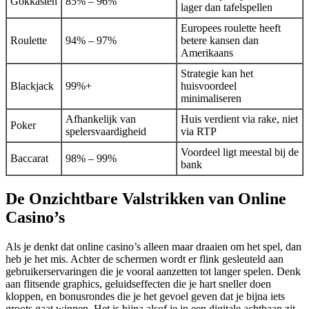
Gokkasten
85% – 96%
lager dan tafelspellen
Europees roulette heeft
Roulette
94% – 97%
betere kansen dan
Amerikaans
Strategie kan het
Blackjack
99%+
huisvoordeel
minimaliseren
Afhankelijk van
Huis verdient via rake, niet
Poker
spelersvaardigheid
via RTP
Voordeel ligt meestal bij de
Baccarat
98% – 99%
bank
De Onzichtbare Valstrikken van Online
Casino’s
Als je denkt dat online casino’s alleen maar draaien om het spel, dan
heb je het mis. Achter de schermen wordt er flink gesleuteld aan
gebruikerservaringen die je vooral aanzetten tot langer spelen. Denk
aan flitsende graphics, geluidseffecten die je hart sneller doen
kloppen, en bonusrondes die je het gevoel geven dat je bijna iets
groots gaat winnen. Het is bijna alsof je in een digitale achtbaan zit