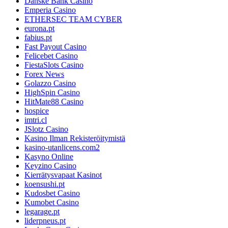
Danske Bank Casino
Emperia Casino
ETHERSEC TEAM CYBER
eurona.pt
fabius.pt
Fast Payout Casino
Felicebet Casino
FiestaSlots Casino
Forex News
Golazzo Casino
HighSpin Casino
HitMate88 Casino
hospice
imtri.cl
JSlotz Casino
Kasino Ilman Rekisteröitymistä
kasino-utanlicens.com2
Kasyno Online
Keyzino Casino
Kierrätysvapaat Kasinot
koensushi.pt
Kudosbet Casino
Kumobet Casino
legarage.pt
liderpneus.pt