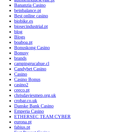
Bananzia Casino
beinbalance.pt
Best online casino
biobike.es
biosecindustrial.pt
blog
Blogs
boaboa.pt
Bonuskong Casino
Bonusy
brands
campingrucahue.cl
Candybet Casino
Casino
Casino Bonus
casino2
ceeco.pt
chrisdaviesmep.org.uk
crobar.co.uk
Danske Bank Casino
Emperia Casino
ETHERSEC TEAM CYBER
eurona.pt
fabius.pt