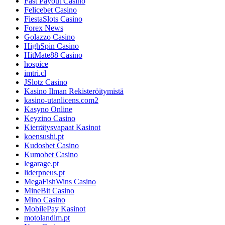
Fast Payout Casino
Felicebet Casino
FiestaSlots Casino
Forex News
Golazzo Casino
HighSpin Casino
HitMate88 Casino
hospice
imtri.cl
JSlotz Casino
Kasino Ilman Rekisteröitymistä
kasino-utanlicens.com2
Kasyno Online
Keyzino Casino
Kierrätysvapaat Kasinot
koensushi.pt
Kudosbet Casino
Kumobet Casino
legarage.pt
liderpneus.pt
MegaFishWins Casino
MineBit Casino
Mino Casino
MobilePay Kasinot
motolandim.pt