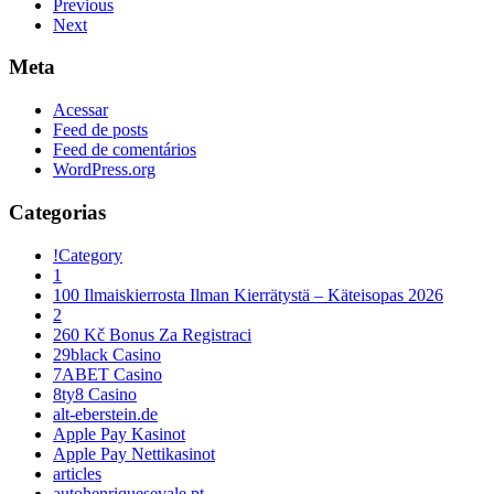
Previous
Next
Meta
Acessar
Feed de posts
Feed de comentários
WordPress.org
Categorias
!Category
1
100 Ilmaiskierrosta Ilman Kierrätystä – Käteisopas 2026
2
260 Kč Bonus Za Registraci
29black Casino
7ABET Casino
8ty8 Casino
alt-eberstein.de
Apple Pay Kasinot
Apple Pay Nettikasinot
articles
autohenriquesevale.pt