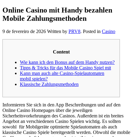
Online Casino mit Handy bezahlen
Mobile Zahlungsmethoden
9 de fevereiro de 2026
Written by
PRV8
. Posted in
Casino
Content
Wie kann ich den Bonus auf dem Handy nutzen?
Tipps & Tricks für das Mobile Casino Spiel mit
Kann man auch alte Casino-Spielautomaten
mobil spielen?
Klassische Zahlungsmethoden
Informieren Sie sich in den App Beschreibungen und auf den
Online Casino Homepages über die jeweiligen
Sicherheitsvorkehrungen des Casinos. Außerdem ist ein breites
Angebot an verschiedenen Casino Spielen wichtig. Es sollten
sowohl für Mobilgeräte optimierte Spielautomaten als auch
klassische Casino Spiele bereitgestellt werden. Obwohl die mobile