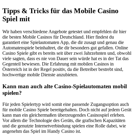
Tipps & Tricks für das Mobile Casino
Spiel mit
Wir haben verschiedene Angebote getestet und empfehlen dir hier
die besten Mobile Casinos für Deutschland. Hier findest du
garantiert eine Spielautomaten App, die dir zusagt und genau die
Automatenspiele beinhaltret, die dir besonders gut gefallen. Online
Casino Spiele gibt es bereits seit über zwei Jahrzehnten und, obwohl
viele sagten, dass es nie von Dauer sein würde hat es in der Tat das
Gegenteil bewiesen. Die Erfahrung mit mobilen Casinos in
Österreich ist in der Regel positiv, da die Betreiber bestrebt sind,
hochwertige mobile Dienste anzubieten.
Kann man auch alte Casino-Spielautomaten mobil
spielen?
Für jeden Spielertyp wird somit eine passende Zugangsoption auch
für mobile Casino Spiele bereitgehalten. Doch nicht auf jedem Gerät
kann man ein gleichermaßen überzeugendes Casinospiel erleben.
Vor allem die Technologie des Geräts, die grafischen Kapazitäten
und die genutzte Internetverbindung spielen eine Rolle dabei, wie
angenehm das Spiel im Handy Casino ist.