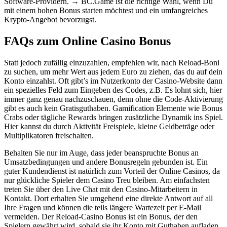
Software-Providern. → BC.Game ist die richtige Wahl, wenn Du
mit einem hohen Bonus starten möchtest und ein umfangreiches
Krypto-Angebot bevorzugst.
FAQs zum Online Casino Bonus
Statt jedoch zufällig einzuzahlen, empfehlen wir, nach Reload-Boni
zu suchen, um mehr Wert aus jedem Euro zu ziehen, das du auf dein
Konto einzahlst. Oft gibt’s im Nutzerkonto der Casino-Website dann
ein spezielles Feld zum Eingeben des Codes, z.B. Es lohnt sich, hier
immer ganz genau nachzuschauen, denn ohne die Code-Aktivierung
gibt es auch kein Gratisguthaben. Gamification Elemente wie Bonus
Crabs oder tägliche Rewards bringen zusätzliche Dynamik ins Spiel.
Hier kannst du durch Aktivität Freispiele, kleine Geldbeträge oder
Multiplikatoren freischalten.
Behalten Sie nur im Auge, dass jeder beanspruchte Bonus an
Umsatzbedingungen und andere Bonusregeln gebunden ist. Ein
guter Kundendienst ist natürlich zum Vorteil der Online Casinos, da
nur glückliche Spieler dem Casino Treu bleiben. Am einfachsten
treten Sie über den Live Chat mit den Casino-Mitarbeitern in
Kontakt. Dort erhalten Sie umgehend eine direkte Antwort auf all
Ihre Fragen und können die teils längere Wartezeit per E-Mail
vermeiden. Der Reload-Casino Bonus ist ein Bonus, der den
Spielern gewährt wird, sobald sie ihr Konto mit Guthaben aufladen.