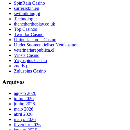
SpinRain Casino
surfersskin.eu
swtbuilding.pt
Technologie
thenethertheplay.co.uk
Top Casinos
Twindor Casino
Union Jackpots Casino
Uudet Suomenkieliset Nettikasinot
veterinariarepublica.cl
Vipsta Casino
Yoyospins Casino
zuddy.pt
Zuluspins Casino
Arquivos
agosto 2026
julho 2026
junho 2026
maio 2026
abril 2026
março 2026
fevereiro 2026
janeiro 2026