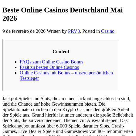
Beste Online Casinos Deutschland Mai
2026
9 de fevereiro de 2026
Written by
PRV8
. Posted in
Casino
Content
FAQs zum Online Casino Bonus
Fazit zu besten Online Casinos
Online Casinos mit Bonus – unsere persönlichen
Testsieger
Jackpot-Spiele sind Slots, die an einen Jackpot angeschlossen sind,
und die Chance auf hohe Gewinnsummen bieten. Die
Spielautomaten machen in den Krypto Casinos den größten Anteil
der Spiele aus. Grund hierfür ist unter anderem die große Beliebtheit
der Slots, die zu verschiedenen Themen zur Auswahl stehen. Das
Spieleangebot umfasst über 6.000 Spiele, darunter Slots, Crash-
Games, Live-Dealer-Spiele und Gameshows von 80+ renommierten