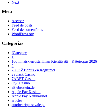
Next
Meta
Acessar
Feed de posts
Feed de comentários
WordPress.org
Categorias
!Category
1
100 Ilmaiskierrosta Ilman Kierrätystä – Käteisopas 2026
2
260 Kč Bonus Za Registraci
29black Casino
7ABET Casino
8ty8 Casino
alt-eberstein.de
Apple Pay Kasinot
Apple Pay Nettikasinot
articles
autohenriquesevale.pt