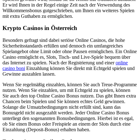
Er wird Ihnen in der Regel einige Zeit nach der Verwendung des
Willkommensbonus gutgeschrieben, um Ihnen ein weiteres Spielen
mit extra Guthaben zu ermöglichen.
Krypto Casinos in Österreich
Besonders gefragt sind dabei seriöse Online Casinos, die hohe
Sicherheitsstandards erfüllen und dennoch ein umfangreiches
Spielangebot ohne Limit oder ohne Pausen ermöglichen. Ein Online
Casino ermöglicht es, Slots, Tisch- und Live-Spiele bequem über
das Internet zu spielen. Nach der Registrierung und einer
online
casino boni
Einzahlung können Sie direkt mit Echtgeld spielen und
Gewinne auszahlen lassen.
Wenn Sie regelmäßig einzahlen, können Sie auch Treue-Programme
nutzen. Wenn Sie einzahlen, um mit Echtgeld zu spielen, können
Sie auch den top Online Casino Bonus nutzen. Das gibt Ihnen extra
Chancen beim Spielen und Sie können echtes Geld gewinnen.
Solange die Umsatzbedingungen nicht erfüllt sind, kann das
Bonusgeld nicht ausgezahlt werden. Jeder Online Casino Bonus
unterliegt den sogenannten Bonusbedingungen. Hierbei ist es egal,
ob Sie einen Bonus oder Freispiele an einem der Slots durch eine
Einzahlung (Deposit-Bonus) erhalten haben.