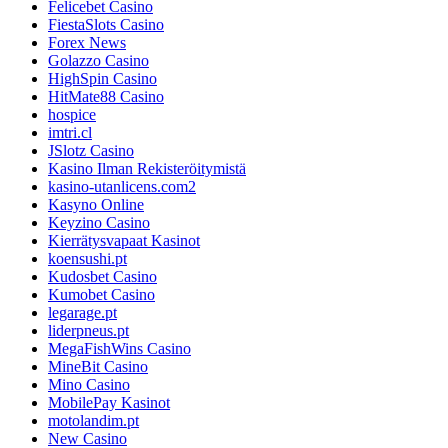
Felicebet Casino
FiestaSlots Casino
Forex News
Golazzo Casino
HighSpin Casino
HitMate88 Casino
hospice
imtri.cl
JSlotz Casino
Kasino Ilman Rekisteröitymistä
kasino-utanlicens.com2
Kasyno Online
Keyzino Casino
Kierrätysvapaat Kasinot
koensushi.pt
Kudosbet Casino
Kumobet Casino
legarage.pt
liderpneus.pt
MegaFishWins Casino
MineBit Casino
Mino Casino
MobilePay Kasinot
motolandim.pt
New Casino