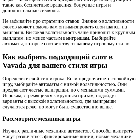
такие как бесплатные вращения, бонусные игры и
дополнительные символы.
Не забывайте про стратегию ставок. Знание о волатильности
слотов может помочь вам оптимизировать свои шансы на
выигрыш. Высокая волатильность чаще приводит к крупным
выплатам, но менее частым выигрышам. Выбирайте
автоматы, которые соответствуют вашему игровому стилю.
Как выбрать подходящий слот в
Vavada для вашего стиля игры
Определите свой тип игрока. Если предпочитаете спокойную
игру, выбирайте автоматы с низкой волатильностью. Они
предлагают частые выигрыши, но с меньшими суммами.
Игрокам, стремящимся к крупным призам, подойдут
варианты с высокой волатильностью, где выигрыши
случаются реже, но могут быть существенно выше.
Рассмотрите механики игры
Изучите различные механики автоматов. Способы выиграть
могут различаться: фиксированные линии, новые механики