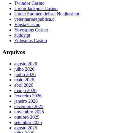
Twindor Casino
Union Jackpots Casino
Uudet Suomenkieliset Nettikasinot
veterinariarepublica.cl
Vipsta Casino
Yoyospins Casino
zuddy.pt
Zuluspins Casino
Arquivos
agosto 2026
julho 2026
junho 2026
maio 2026
abril 2026
março 2026
fevereiro 2026
janeiro 2026
dezembro 2025
novembro 2025
outubro 2025
setembro 2025
agosto 2025