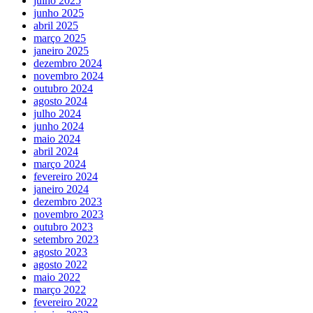
julho 2025
junho 2025
abril 2025
março 2025
janeiro 2025
dezembro 2024
novembro 2024
outubro 2024
agosto 2024
julho 2024
junho 2024
maio 2024
abril 2024
março 2024
fevereiro 2024
janeiro 2024
dezembro 2023
novembro 2023
outubro 2023
setembro 2023
agosto 2023
agosto 2022
maio 2022
março 2022
fevereiro 2022