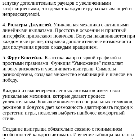
запуску дополнительных раундов с увеличенными
коэффициентами, что делает каждую игру захватывающей и
непредсказуемой.
4.
Роллеры Джунглей
. Уникальная механика с активными
линейными выплатами. Простота в освоении и приятный
интерфейс привлекают новичков. Бонусы накапливаются при
каждом выигрыше, открывая дополнительные возможности
для получения призов с каждым вращением.
5.
Фрут Коктейль
. Классика жанра с яркой графикой и
простыми правилами. Функция “Умножение” позволяет
игроку рисковать и увеличивать выигрыш. Символы
разнообразны, создавая множество комбинаций и шансов на
победу.
Каждый из вышеперечисленных автоматов имеет свои
уникальные механики, которые делают процесс
увлекательным. Большое количество специальных символов,
режимов и бонусов дает возможность адаптировать подход к
стратегии игры, позволяя выбрать наиболее комфортный
стиль.
Создание выигрыша обязательно связано с пониманием
особенностей каждого автомата. Изучение таблицы выплат и