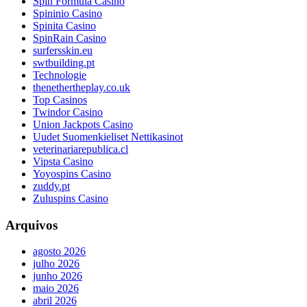
Spin Formula Casino
Spininio Casino
Spinita Casino
SpinRain Casino
surfersskin.eu
swtbuilding.pt
Technologie
thenethertheplay.co.uk
Top Casinos
Twindor Casino
Union Jackpots Casino
Uudet Suomenkieliset Nettikasinot
veterinariarepublica.cl
Vipsta Casino
Yoyospins Casino
zuddy.pt
Zuluspins Casino
Arquivos
agosto 2026
julho 2026
junho 2026
maio 2026
abril 2026