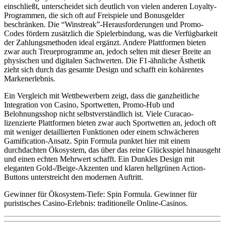
einschließt, unterscheidet sich deutlich von vielen anderen Loyalty-
Programmen, die sich oft auf Freispiele und Bonusgelder
beschränken. Die “Winstreak”-Herausforderungen und Promo-
Codes fördern zusätzlich die Spielerbindung, was die Verfügbarkeit
der Zahlungsmethoden ideal ergänzt. Andere Plattformen bieten
zwar auch Treueprogramme an, jedoch selten mit dieser Breite an
physischen und digitalen Sachwerten. Die F1-ähnliche Ästhetik
zieht sich durch das gesamte Design und schafft ein kohärentes
Markenerlebnis.
Ein Vergleich mit Wettbewerbern zeigt, dass die ganzheitliche
Integration von Casino, Sportwetten, Promo-Hub und
Belohnungsshop nicht selbstverständlich ist. Viele Curacao-
lizenzierte Plattformen bieten zwar auch Sportwetten an, jedoch oft
mit weniger detaillierten Funktionen oder einem schwächeren
Gamification-Ansatz. Spin Formula punktet hier mit einem
durchdachten Ökosystem, das über das reine Glücksspiel hinausgeht
und einen echten Mehrwert schafft. Ein Dunkles Design mit
eleganten Gold-/Beige-Akzenten und klaren hellgrünen Action-
Buttons unterstreicht den modernen Auftritt.
Gewinner für Ökosystem-Tiefe: Spin Formula. Gewinner für
puristisches Casino-Erlebnis: traditionelle Online-Casinos.