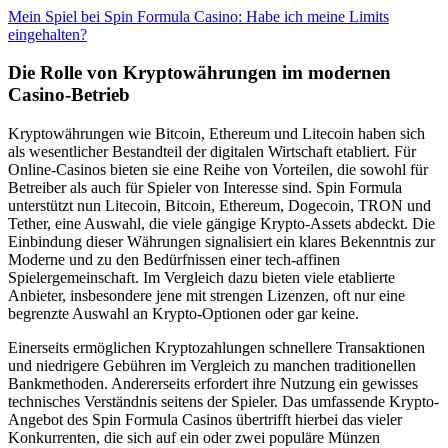
Mein Spiel bei Spin Formula Casino: Habe ich meine Limits
eingehalten?
Die Rolle von Kryptowährungen im modernen
Casino-Betrieb
Kryptowährungen wie Bitcoin, Ethereum und Litecoin haben sich
als wesentlicher Bestandteil der digitalen Wirtschaft etabliert. Für
Online-Casinos bieten sie eine Reihe von Vorteilen, die sowohl für
Betreiber als auch für Spieler von Interesse sind. Spin Formula
unterstützt nun Litecoin, Bitcoin, Ethereum, Dogecoin, TRON und
Tether, eine Auswahl, die viele gängige Krypto-Assets abdeckt. Die
Einbindung dieser Währungen signalisiert ein klares Bekenntnis zur
Moderne und zu den Bedürfnissen einer tech-affinen
Spielergemeinschaft. Im Vergleich dazu bieten viele etablierte
Anbieter, insbesondere jene mit strengen Lizenzen, oft nur eine
begrenzte Auswahl an Krypto-Optionen oder gar keine.
Einerseits ermöglichen Kryptozahlungen schnellere Transaktionen
und niedrigere Gebühren im Vergleich zu manchen traditionellen
Bankmethoden. Andererseits erfordert ihre Nutzung ein gewisses
technisches Verständnis seitens der Spieler. Das umfassende Krypto-
Angebot des Spin Formula Casinos übertrifft hierbei das vieler
Konkurrenten, die sich auf ein oder zwei populäre Münzen