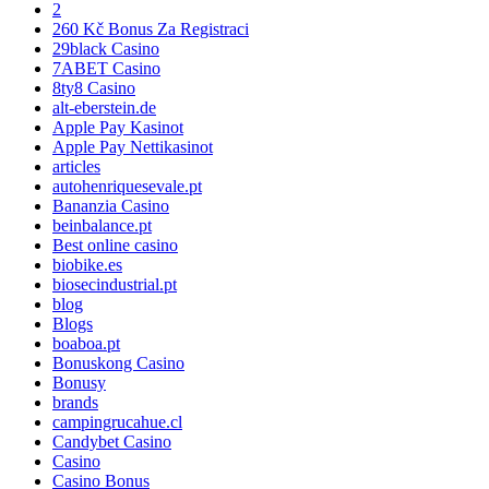
2
260 Kč Bonus Za Registraci
29black Casino
7ABET Casino
8ty8 Casino
alt-eberstein.de
Apple Pay Kasinot
Apple Pay Nettikasinot
articles
autohenriquesevale.pt
Bananzia Casino
beinbalance.pt
Best online casino
biobike.es
biosecindustrial.pt
blog
Blogs
boaboa.pt
Bonuskong Casino
Bonusy
brands
campingrucahue.cl
Candybet Casino
Casino
Casino Bonus