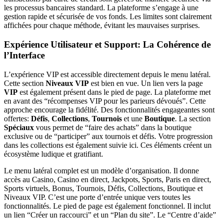
les processus bancaires standard. La plateforme s’engage à une
gestion rapide et sécurisée de vos fonds. Les limites sont clairement
affichées pour chaque méthode, évitant les mauvaises surprises.
Expérience Utilisateur et Support: La Cohérence de
l’Interface
L’expérience VIP est accessible directement depuis le menu latéral.
Cette section
Niveaux VIP
est bien en vue. Un lien vers la page
VIP
est également présent dans le pied de page. La plateforme met
en avant des “récompenses VIP pour les parieurs dévoués”. Cette
approche encourage la fidélité. Des fonctionnalités engageantes sont
offertes:
Défis
,
Collections
,
Tournois
et une
Boutique
. La section
Spéciaux
vous permet de “faire des achats” dans la boutique
exclusive ou de “participer” aux tournois et défis. Votre progression
dans les collections est également suivie ici. Ces éléments créent un
écosystème ludique et gratifiant.
Le menu latéral complet est un modèle d’organisation. Il donne
accès au Casino, Casino en direct, Jackpots, Sports, Paris en direct,
Sports virtuels, Bonus, Tournois, Défis, Collections, Boutique et
Niveaux VIP. C’est une porte d’entrée unique vers toutes les
fonctionnalités. Le pied de page est également fonctionnel. Il inclut
un lien “Créer un raccourci” et un “Plan du site”. Le “Centre d’aide”