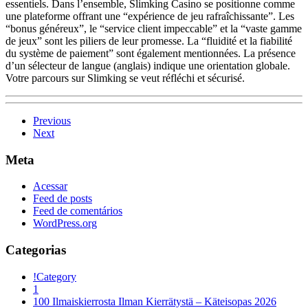
essentiels. Dans l’ensemble, Slimking Casino se positionne comme
une plateforme offrant une “expérience de jeu rafraîchissante”. Les
“bonus généreux”, le “service client impeccable” et la “vaste gamme
de jeux” sont les piliers de leur promesse. La “fluidité et la fiabilité
du système de paiement” sont également mentionnées. La présence
d’un sélecteur de langue (anglais) indique une orientation globale.
Votre parcours sur Slimking se veut réfléchi et sécurisé.
Previous
Next
Meta
Acessar
Feed de posts
Feed de comentários
WordPress.org
Categorias
!Category
1
100 Ilmaiskierrosta Ilman Kierrätystä – Käteisopas 2026