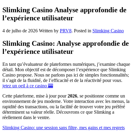
Slimking Casino Analyse approfondie de
l’expérience utilisateur
4 de julho de 2026
Written by
PRV8
. Posted in
Slimking Casino
Slimking Casino: Analyse approfondie de
l’expérience utilisateur
En tant qu’évaluateur de plateformes numériques, j’examine chaque
détail. Mon objectif est de décomposer l’expérience que Slimking
Casino propose. Nous ne parlons pas ici de simples fonctionnalités;
il s’agit de la fluidité, de l’efficacité et de la réactivité pour
vous
.
jetez un oeil à ce casino 🎰
Cette plateforme, mise à jour pour
2026
, se positionne comme un
environnement de jeu moderne. Votre interaction avec les menus, la
rapidité des transactions, ou la facilité de trouver votre jeu préféré
déterminent sa valeur réelle. Découvrons ce que Slimking a
réellement dans le ventre.
Slimking Casino: une session sans filtre, mes gains et mes regrets