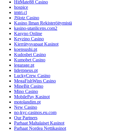
HitMate88 Casino
hospice
imtri.cl
JSlotz Casino
Kasino Ilman Rekisteröitymistä
kasino-utanlicens.com2
Kasyno Online
Keyzino Casino
Kierrätysvapaat Kasinot
koensushi.pt
Kudosbet Casino
Kumobet Casino
legarage.pt
liderpneus.pt
LuckyCrew Casino
MegaFishWins Casino
MineBit Casino
Mino Casino
MobilePay Kasinot
motolandim.pt
New Casino
no-kyc-casinos.eu.com
Our Partners
Parhaat Maltalaiset Kasinot
Parhaat Nordea Nettikasinot