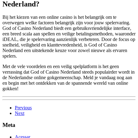
Nederland?
Bij het kiezen van een online casino is het belangrijk om te
overwegen welke factoren belangrijk zijn voor jouw spelervaring.
God of Casino Nederland biedt een gebruiksvriendelijke interface,
een breed scala aan spellen en veilige betalingsmethoden, waaronder
iDEAL, die je spelervaring aanzienlijk verbeteren. Door de focus op
snelheid, veiligheid en klanttevredenheid, is God of Casino
Nederland een uitstekende keuze voor zowel nieuwe als ervaren
spelers.
Met de vele voordelen en een veilig spelplatform is het geen
verrassing dat God of Casino Nederland steeds populairder wordt in
de Nederlandse online gokgemeenschap. Meld je vandaag nog aan
en begin met het ontdekken van de spannende wereld van online
gokken!
Previous
Next
Meta
Acessar