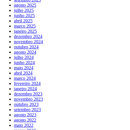
agosto 2025
julho 2025
junho 2025
abril 2025
março 2025
janeiro 2025
dezembro 2024
novembro 2024
outubro 2024
agosto 2024
julho 2024
junho 2024
maio 2024
abril 2024
março 2024
fevereiro 2024
janeiro 2024
dezembro 2023
novembro 2023
outubro 2023
setembro 2023
agosto 2023
agosto 2022
maio 2022