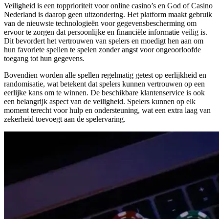
Veiligheid is een topprioriteit voor online casino’s en God of Casino
Nederland is daarop geen uitzondering. Het platform maakt gebruik
van de nieuwste technologieën voor gegevensbescherming om
ervoor te zorgen dat persoonlijke en financiële informatie veilig is.
Dit bevordert het vertrouwen van spelers en moedigt hen aan om
hun favoriete spellen te spelen zonder angst voor ongeoorloofde
toegang tot hun gegevens.
Bovendien worden alle spellen regelmatig getest op eerlijkheid en
randomisatie, wat betekent dat spelers kunnen vertrouwen op een
eerlijke kans om te winnen. De beschikbare klantenservice is ook
een belangrijk aspect van de veiligheid. Spelers kunnen op elk
moment terecht voor hulp en ondersteuning, wat een extra laag van
zekerheid toevoegt aan de spelervaring.