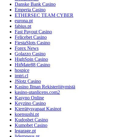
Danske Bank Casino
Emperia Casino
ETHERSEC TEAM CYBER
eurona.pt
fabius.pt
Fast Payout Casino
Felicebet Casino
FiestaSlots Casino
Forex News
Golazzo Casino
HighSpin Casino
HitMate88 Casino
hospice
imtri.cl
JSlotz Casino
Kasino Ilman Rekisteröitymistä
kasino-utanlicens.com2
Kasyno Online
Keyzino Casino
Kierrätysvapaat Kasinot
koensushi.pt
Kudosbet Casino
Kumobet Casino
legarage.pt
liderpneus.pt