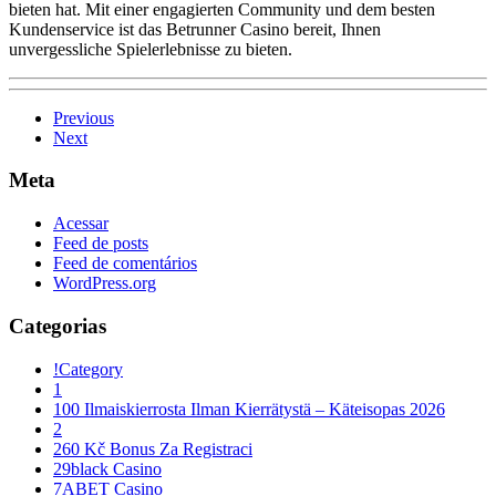
bieten hat. Mit einer engagierten Community und dem besten
Kundenservice ist das Betrunner Casino bereit, Ihnen
unvergessliche Spielerlebnisse zu bieten.
Previous
Next
Meta
Acessar
Feed de posts
Feed de comentários
WordPress.org
Categorias
!Category
1
100 Ilmaiskierrosta Ilman Kierrätystä – Käteisopas 2026
2
260 Kč Bonus Za Registraci
29black Casino
7ABET Casino