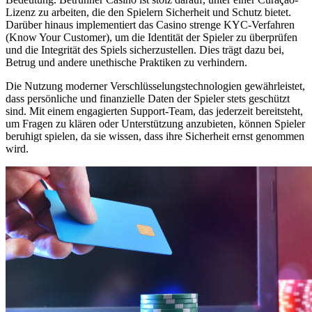
Lizenz zu arbeiten, die den Spielern Sicherheit und Schutz bietet.
Darüber hinaus implementiert das Casino strenge KYC-Verfahren
(Know Your Customer), um die Identität der Spieler zu überprüfen
und die Integrität des Spiels sicherzustellen. Dies trägt dazu bei,
Betrug und andere unethische Praktiken zu verhindern.
Die Nutzung moderner Verschlüsselungstechnologien gewährleistet,
dass persönliche und finanzielle Daten der Spieler stets geschützt
sind. Mit einem engagierten Support-Team, das jederzeit bereitsteht,
um Fragen zu klären oder Unterstützung anzubieten, können Spieler
beruhigt spielen, da sie wissen, dass ihre Sicherheit ernst genommen
wird.