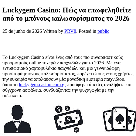
Luckygem Casino: Πώς να επωφεληθείτε
από το μπόνους καλωσορίσματος το 2026
25 de junho de 2026
Written by
PRV8
. Posted in
public
Το Luckygem Casino είναι ένας από τους πιο συναρπαστικούς
προορισμούς online τυχερών παιχνιδιών για το 2026. Με ένα
εντυπωσιακό χαρτοφυλάκιο παιχνιδιών και μια γενναιόδωρη
προσφορά μπόνους καλωσορίσματος, παρέχει στους νέους χρήστες
την ευκαιρία να απολαύσουν μία μοναδική εμπειρία παιχνιδιού,
όπου το
luckygem-casino.com.gr
προσφέρει άμεσες αναλήψεις και
σύγχρονη ασφάλεια, συνδυάζοντας την ψυχαγωγία με την
ασφάλεια.