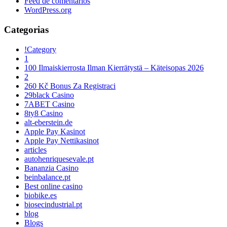
Feed de comentários
WordPress.org
Categorias
!Category
1
100 Ilmaiskierrosta Ilman Kierrätystä – Käteisopas 2026
2
260 Kč Bonus Za Registraci
29black Casino
7ABET Casino
8ty8 Casino
alt-eberstein.de
Apple Pay Kasinot
Apple Pay Nettikasinot
articles
autohenriquesevale.pt
Bananzia Casino
beinbalance.pt
Best online casino
biobike.es
biosecindustrial.pt
blog
Blogs