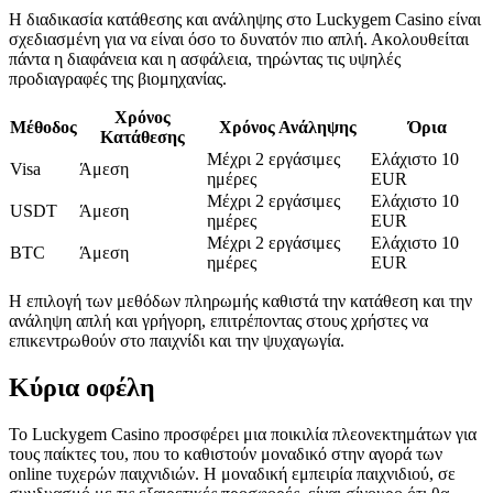
Η διαδικασία κατάθεσης και ανάληψης στο Luckygem Casino είναι
σχεδιασμένη για να είναι όσο το δυνατόν πιο απλή. Ακολουθείται
πάντα η διαφάνεια και η ασφάλεια, τηρώντας τις υψηλές
προδιαγραφές της βιομηχανίας.
Χρόνος
Μέθοδος
Χρόνος Ανάληψης
Όρια
Κατάθεσης
Μέχρι 2 εργάσιμες
Ελάχιστο 10
Visa
Άμεση
ημέρες
EUR
Μέχρι 2 εργάσιμες
Ελάχιστο 10
USDT
Άμεση
ημέρες
EUR
Μέχρι 2 εργάσιμες
Ελάχιστο 10
BTC
Άμεση
ημέρες
EUR
Η επιλογή των μεθόδων πληρωμής καθιστά την κατάθεση και την
ανάληψη απλή και γρήγορη, επιτρέποντας στους χρήστες να
επικεντρωθούν στο παιχνίδι και την ψυχαγωγία.
Κύρια οφέλη
Το Luckygem Casino προσφέρει μια ποικιλία πλεονεκτημάτων για
τους παίκτες του, που το καθιστούν μοναδικό στην αγορά των
online τυχερών παιχνιδιών. Η μοναδική εμπειρία παιχνιδιού, σε