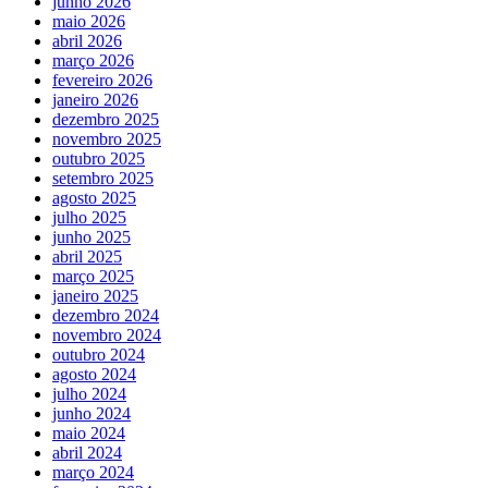
junho 2026
maio 2026
abril 2026
março 2026
fevereiro 2026
janeiro 2026
dezembro 2025
novembro 2025
outubro 2025
setembro 2025
agosto 2025
julho 2025
junho 2025
abril 2025
março 2025
janeiro 2025
dezembro 2024
novembro 2024
outubro 2024
agosto 2024
julho 2024
junho 2024
maio 2024
abril 2024
março 2024