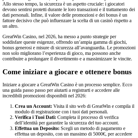
Allo stesso tempo, la sicurezza è un aspetto cruciale: i giocatori
devono sentirsi protetti durante le loro transazioni e il trattamento dei
dati personali. Infine, il valore delle promozioni e dei bonus è un
fattore decisivo che può influenzare la scelta di un casinò rispetto a
un altro.
GreatWin Casino, nel 2026, ha messo a punto strategie per
soddisfare queste esigenze, offrendo un’ampia gamma di giochi,
bonus generosi e misure di sicurezza all’avanguardia. Le promozioni
non solo migliorano l’esperienza di gioco, ma possono anche
contribuire a prolungare il divertimento e a massimizzare le vincite.
Come iniziare a giocare e ottenere bonus
Iniziare a giocare a GreatWin Casino è un processo semplice. Ecco
una guida passo passo per aiutarti a registrarti e accedere alle
incredibili promozioni disponibili nel 2026:
Crea un Account:
Visita il sito web di GreatWin e compila il
modulo di registrazione con i tuoi dati personali.
Verifica i Tuoi Dati:
Completa il processo di verifica
dell’identità per garantire la sicurezza del tuo account.
Effettua un Deposito:
Scegli un metodo di pagamento e
effettua un deposito, con un massimo di 5000€, per accedere