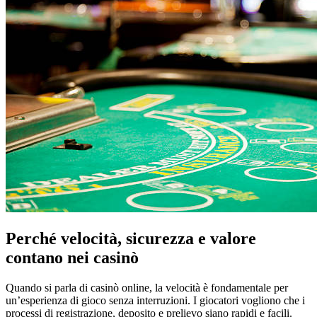
Perché velocità, sicurezza e valore
contano nei casinò
Quando si parla di casinò online, la velocità è fondamentale per
un’esperienza di gioco senza interruzioni. I giocatori vogliono che i
processi di registrazione, deposito e prelievo siano rapidi e facili.