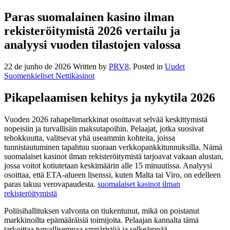
Paras suomalainen kasino ilman
rekisteröitymistä 2026 vertailu ja
analyysi vuoden tilastojen valossa
22 de junho de 2026
Written by
PRV8
. Posted in
Uudet
Suomenkieliset Nettikasinot
Pikapelaamisen kehitys ja nykytila 2026
Vuoden 2026 rahapelimarkkinat osoittavat selvää keskittymistä
nopeisiin ja turvallisiin maksutapoihin. Pelaajat, jotka suosivat
tehokkuutta, valitsevat yhä useammin kohteita, joissa
tunnistautuminen tapahtuu suoraan verkkopankkitunnuksilla. Nämä
suomalaiset kasinot ilman rekisteröitymistä tarjoavat vakaan alustan,
jossa voitot kotiutetaan keskimäärin alle 15 minuutissa. Analyysi
osoittaa, että ETA-alueen lisenssi, kuten Malta tai Viro, on edelleen
paras takuu verovapaudesta.
suomalaiset kasinot ilman
rekisteröitymistä
Poliisihallituksen valvonta on tiukentunut, mikä on poistanut
markkinoilta epämääräisiä toimijoita. Pelaajan kannalta tämä
tarkoittaa turvallisempaa ympäristöä ja selkeämpää