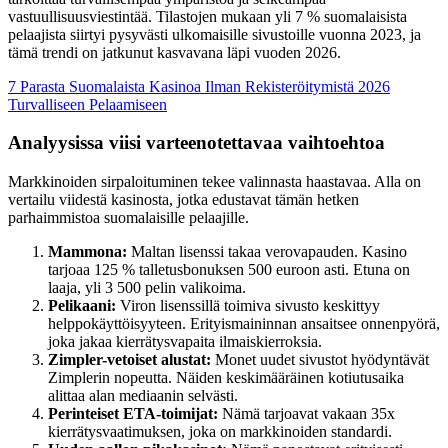
vastuullisuusviestintää. Tilastojen mukaan yli 7 % suomalaisista
pelaajista siirtyi pysyvästi ulkomaisille sivustoille vuonna 2023, ja
tämä trendi on jatkunut kasvavana läpi vuoden 2026.
7 Parasta Suomalaista Kasinoa Ilman Rekisteröitymistä 2026
Turvalliseen Pelaamiseen
Analyysissa viisi varteenotettavaa vaihtoehtoa
Markkinoiden sirpaloituminen tekee valinnasta haastavaa. Alla on
vertailu viidestä kasinosta, jotka edustavat tämän hetken
parhaimmistoa suomalaisille pelaajille.
Mammona:
Maltan lisenssi takaa verovapauden. Kasino
tarjoaa 125 % talletusbonuksen 500 euroon asti. Etuna on
laaja, yli 3 500 pelin valikoima.
Pelikaani:
Viron lisenssillä toimiva sivusto keskittyy
helppokäyttöisyyteen. Erityismaininnan ansaitsee onnenpyörä,
joka jakaa kierrätysvapaita ilmaiskierroksia.
Zimpler-vetoiset alustat:
Monet uudet sivustot hyödyntävät
Zimplerin nopeutta. Näiden keskimääräinen kotiutusaika
alittaa alan mediaanin selvästi.
Perinteiset ETA-toimijat:
Nämä tarjoavat vakaan 35x
kierrätysvaatimuksen, joka on markkinoiden standardi.