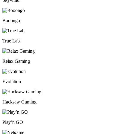
Skywind
Booongo
True Lab
Relax Gaming
Evolution
Hacksaw Gaming
Play’n GO