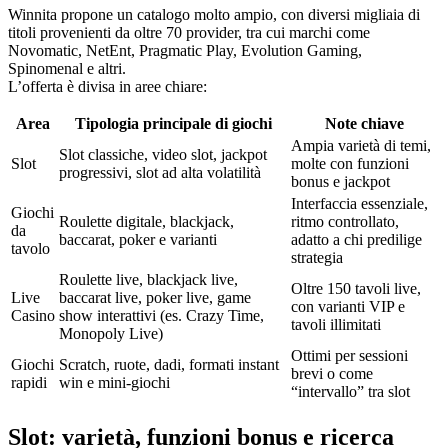
Winnita propone un catalogo molto ampio, con diversi migliaia di
titoli provenienti da oltre 70 provider, tra cui marchi come
Novomatic, NetEnt, Pragmatic Play, Evolution Gaming,
Spinomenal e altri.
L’offerta è divisa in aree chiare:
Area
Tipologia principale di giochi
Note chiave
Ampia varietà di temi,
Slot classiche, video slot, jackpot
Slot
molte con funzioni
progressivi, slot ad alta volatilità
bonus e jackpot
Interfaccia essenziale,
Giochi
Roulette digitale, blackjack,
ritmo controllato,
da
baccarat, poker e varianti
adatto a chi predilige
tavolo
strategia
Roulette live, blackjack live,
Oltre 150 tavoli live,
Live
baccarat live, poker live, game
con varianti VIP e
Casino
show interattivi (es. Crazy Time,
tavoli illimitati
Monopoly Live)
Ottimi per sessioni
Giochi
Scratch, ruote, dadi, formati instant
brevi o come
rapidi
win e mini‑giochi
“intervallo” tra slot
Slot: varietà, funzioni bonus e ricerca