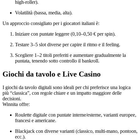
high‑roller).
Volatilità (bassa, media, alta).
Un approccio consigliato per i giocatori italiani è:
Iniziare con puntate leggere (0,10–0,50 € per spin).
Testare 3–5 slot diverse per capire il ritmo e il feeling.
Scegliere 1–2 titoli preferiti e aumentare gradualmente la
puntata, tenendo sotto controllo il bankroll.
Giochi da tavolo e Live Casino
I giochi da tavolo digitali sono ideali per chi preferisce una logica
più “classica”, con regole chiare e un impatto maggiore delle
decisioni.
Winnita offre:
Roulette digitale con puntate interne/esterne, varianti europee,
francesi e americane.
Blackjack con diverse varianti (classico, multi‑mano, pontoon,
ecc.).