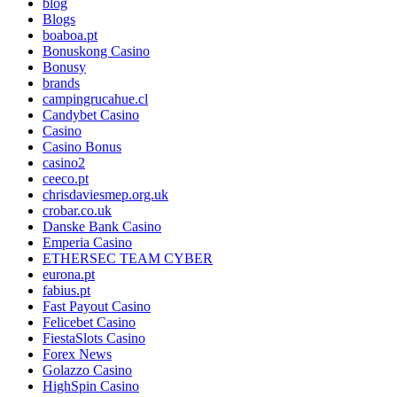
blog
Blogs
boaboa.pt
Bonuskong Casino
Bonusy
brands
campingrucahue.cl
Candybet Casino
Casino
Casino Bonus
casino2
ceeco.pt
chrisdaviesmep.org.uk
crobar.co.uk
Danske Bank Casino
Emperia Casino
ETHERSEC TEAM CYBER
eurona.pt
fabius.pt
Fast Payout Casino
Felicebet Casino
FiestaSlots Casino
Forex News
Golazzo Casino
HighSpin Casino