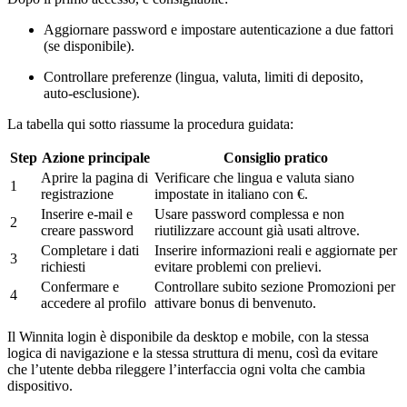
Aggiornare password e impostare autenticazione a due fattori
(se disponibile).
Controllare preferenze (lingua, valuta, limiti di deposito,
auto‑esclusione).
La tabella qui sotto riassume la procedura guidata:
Step
Azione principale
Consiglio pratico
Aprire la pagina di
Verificare che lingua e valuta siano
1
registrazione
impostate in italiano con €.
Inserire e‑mail e
Usare password complessa e non
2
creare password
riutilizzare account già usati altrove.
Completare i dati
Inserire informazioni reali e aggiornate per
3
richiesti
evitare problemi con prelievi.
Confermare e
Controllare subito sezione Promozioni per
4
accedere al profilo
attivare bonus di benvenuto.
Il Winnita login è disponibile da desktop e mobile, con la stessa
logica di navigazione e la stessa struttura di menu, così da evitare
che l’utente debba rileggere l’interfaccia ogni volta che cambia
dispositivo.