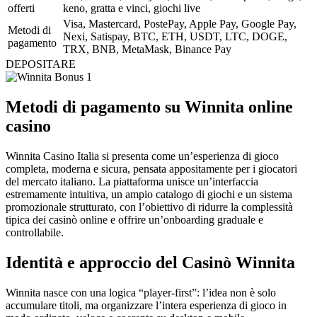
offerti
keno, gratta e vinci, giochi live
Visa, Mastercard, PostePay, Apple Pay, Google Pay,
Metodi di
Nexi, Satispay, BTC, ETH, USDT, LTC, DOGE,
pagamento
TRX, BNB, MetaMask, Binance Pay
DEPOSITARE
Metodi di pagamento su Winnita online
casino
Winnita Casino Italia si presenta come un’esperienza di gioco
completa, moderna e sicura, pensata appositamente per i giocatori
del mercato italiano. La piattaforma unisce un’interfaccia
estremamente intuitiva, un ampio catalogo di giochi e un sistema
promozionale strutturato, con l’obiettivo di ridurre la complessità
tipica dei casinò online e offrire un’onboarding graduale e
controllabile.
Identità e approccio del Casinò Winnita
Winnita nasce con una logica “player‑first”: l’idea non è solo
accumulare titoli, ma organizzare l’intera esperienza di gioco in