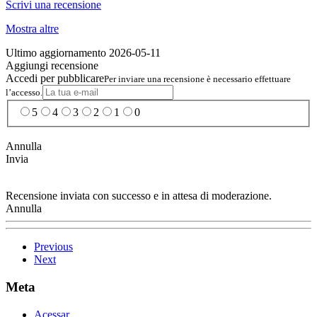
Scrivi una recensione
Mostra altre
Ultimo aggiornamento 2026-05-11
Aggiungi recensione
Accedi per pubblicare
Per inviare una recensione è necessario effettuare
l’accesso.
5
4
3
2
1
0
Annulla
Invia
Recensione inviata con successo e in attesa di moderazione.
Annulla
Previous
Next
Meta
Acessar