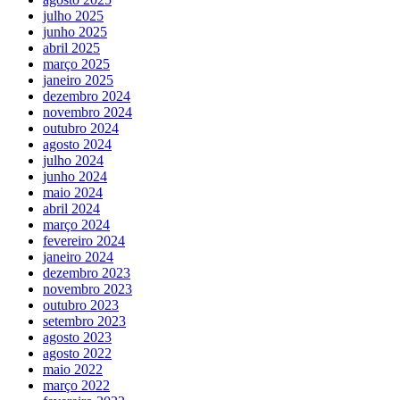
julho 2025
junho 2025
abril 2025
março 2025
janeiro 2025
dezembro 2024
novembro 2024
outubro 2024
agosto 2024
julho 2024
junho 2024
maio 2024
abril 2024
março 2024
fevereiro 2024
janeiro 2024
dezembro 2023
novembro 2023
outubro 2023
setembro 2023
agosto 2023
agosto 2022
maio 2022
março 2022