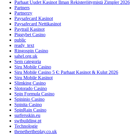
Parhaat Uudet Kasinot Ilman Rekisteröitymistä Zimpler 2026
Partners
Partnerzy
Paysafecard Kasinot
Paysafecard Nettikasinot
Paytrail Kasinot
Piggybet Casino
public
ready_text
Ringospin Casino
sahel.org.uk
Sem categoria
Siru Mobile Casino
Siru Mobile Casino 5 €: Parhaat Kasinot & Kulut 2026
Siru Mobile Kasinot
Slimking Casino
Slotorado Casino
Spin Formula Casino
Spininio Casino
Spinita Casino
SpinRain Casino
surfersskin.eu
swtbuilding.pt
Technologie
thenethertheplay.co.uk