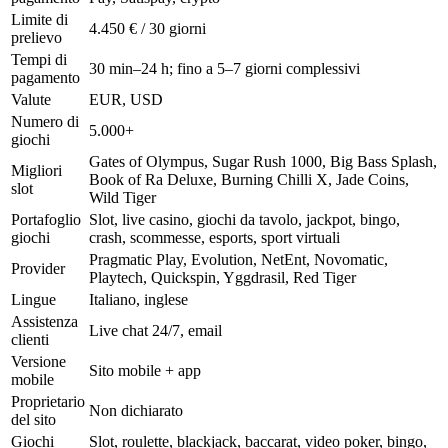
Limite di
4.450 € / 30 giorni
prelievo
Tempi di
30 min–24 h; fino a 5–7 giorni complessivi
pagamento
Valute
EUR, USD
Numero di
5.000+
giochi
Gates of Olympus, Sugar Rush 1000, Big Bass Splash,
Migliori
Book of Ra Deluxe, Burning Chilli X, Jade Coins,
slot
Wild Tiger
Portafoglio
Slot, live casino, giochi da tavolo, jackpot, bingo,
giochi
crash, scommesse, esports, sport virtuali
Pragmatic Play, Evolution, NetEnt, Novomatic,
Provider
Playtech, Quickspin, Yggdrasil, Red Tiger
Lingue
Italiano, inglese
Assistenza
Live chat 24/7, email
clienti
Versione
Sito mobile + app
mobile
Proprietario
Non dichiarato
del sito
Giochi
Slot, roulette, blackjack, baccarat, video poker, bingo,