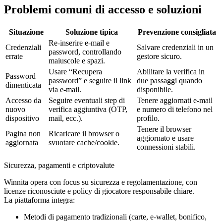
Problemi comuni di accesso e soluzioni
Situazione
Soluzione tipica
Prevenzione consigliata
Re‑inserire e‑mail e
Credenziali
Salvare credenziali in un
password, controllando
errate
gestore sicuro.
maiuscole e spazi.
Usare “Recupera
Abilitare la verifica in
Password
password” e seguire il link
due passaggi quando
dimenticata
via e‑mail.
disponibile.
Accesso da
Seguire eventuali step di
Tenere aggiornati e‑mail
nuovo
verifica aggiuntiva (OTP,
e numero di telefono nel
dispositivo
mail, ecc.).
profilo.
Tenere il browser
Pagina non
Ricaricare il browser o
aggiornato e usare
aggiornata
svuotare cache/cookie.
connessioni stabili.
Sicurezza, pagamenti e criptovalute
Winnita opera con focus su sicurezza e regolamentazione, con
licenze riconosciute e policy di giocatore responsabile chiare.
La piattaforma integra:
Metodi di pagamento tradizionali (carte, e‑wallet, bonifico,