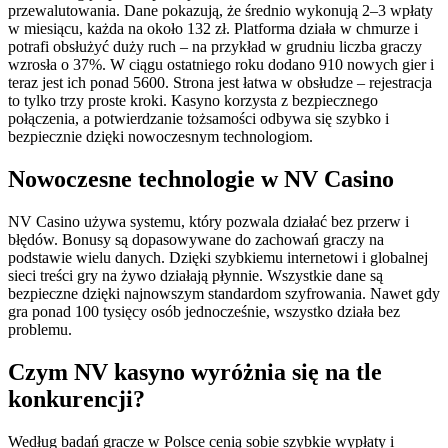
przewalutowania. Dane pokazują, że średnio wykonują 2–3 wpłaty
w miesiącu, każda na około 132 zł. Platforma działa w chmurze i
potrafi obsłużyć duży ruch – na przykład w grudniu liczba graczy
wzrosła o 37%. W ciągu ostatniego roku dodano 910 nowych gier i
teraz jest ich ponad 5600. Strona jest łatwa w obsłudze – rejestracja
to tylko trzy proste kroki. Kasyno korzysta z bezpiecznego
połączenia, a potwierdzanie tożsamości odbywa się szybko i
bezpiecznie dzięki nowoczesnym technologiom.
Nowoczesne technologie w NV Casino
NV Casino używa systemu, który pozwala działać bez przerw i
błędów. Bonusy są dopasowywane do zachowań graczy na
podstawie wielu danych. Dzięki szybkiemu internetowi i globalnej
sieci treści gry na żywo działają płynnie. Wszystkie dane są
bezpieczne dzięki najnowszym standardom szyfrowania. Nawet gdy
gra ponad 100 tysięcy osób jednocześnie, wszystko działa bez
problemu.
Czym NV kasyno wyróżnia się na tle
konkurencji?
Według badań gracze w Polsce cenią sobie szybkie wypłaty i