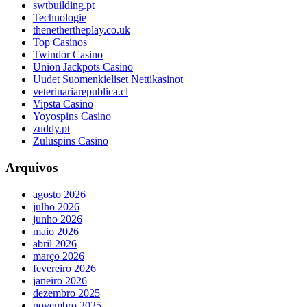
swtbuilding.pt
Technologie
thenethertheplay.co.uk
Top Casinos
Twindor Casino
Union Jackpots Casino
Uudet Suomenkieliset Nettikasinot
veterinariarepublica.cl
Vipsta Casino
Yoyospins Casino
zuddy.pt
Zuluspins Casino
Arquivos
agosto 2026
julho 2026
junho 2026
maio 2026
abril 2026
março 2026
fevereiro 2026
janeiro 2026
dezembro 2025
novembro 2025