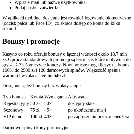
Wpisz e-mail lub nazwę użytkownika.
Podaj hasło i zatwierdź.
W aplikacji mobilnej dostępne jest również logowanie biometryczne
(odcisk palca lub Face ID), co skraca dostęp do konta do kilku
sekund.
Bonusy i promocje
Kasyno co roku oferuje bonusy o łącznej wartości około 18,7 mln
zł. Oprócz standardowych promocji są też misje, które motywują do
gry – aż 73% graczy je kończy. Nowi gracze mogą liczyć na bonus
100% do 2500 zł i 120 darmowych spinów. Większość spełnia
warunki i wypłaca średnio 640 zł.
Dostępne są też bonusy bez wpłaty – np.:
Typ bonusu
Kwota
Wymagania
Aktywacja
Rejestracyjny
50 zł
50×
dostępny stale
Sezonowy
75 zł
45×
po ukończeniu misji
VIP demo
100 zł
40×
po zaproszeniu przez menedżera
Darmowe spiny i kody promocyjne