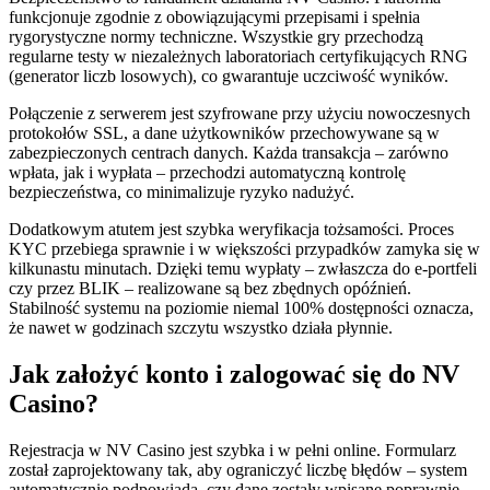
funkcjonuje zgodnie z obowiązującymi przepisami i spełnia
rygorystyczne normy techniczne. Wszystkie gry przechodzą
regularne testy w niezależnych laboratoriach certyfikujących RNG
(generator liczb losowych), co gwarantuje uczciwość wyników.
Połączenie z serwerem jest szyfrowane przy użyciu nowoczesnych
protokołów SSL, a dane użytkowników przechowywane są w
zabezpieczonych centrach danych. Każda transakcja – zarówno
wpłata, jak i wypłata – przechodzi automatyczną kontrolę
bezpieczeństwa, co minimalizuje ryzyko nadużyć.
Dodatkowym atutem jest szybka weryfikacja tożsamości. Proces
KYC przebiega sprawnie i w większości przypadków zamyka się w
kilkunastu minutach. Dzięki temu wypłaty – zwłaszcza do e-portfeli
czy przez BLIK – realizowane są bez zbędnych opóźnień.
Stabilność systemu na poziomie niemal 100% dostępności oznacza,
że nawet w godzinach szczytu wszystko działa płynnie.
Jak założyć konto i zalogować się do NV
Casino?
Rejestracja w NV Casino jest szybka i w pełni online. Formularz
został zaprojektowany tak, aby ograniczyć liczbę błędów – system
automatycznie podpowiada, czy dane zostały wpisane poprawnie.