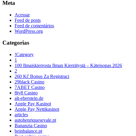
Meta
Acessar
Feed de posts
Feed de comentários
WordPress.org
Categorias
!Category
1
100 Ilmaiskierrosta Ilman Kierrätystä – Käteisopas 2026
2
260 Kč Bonus Za Registraci
29black Casino
7ABET Casino
8ty8 Casino
alt-eberstein.de
Apple Pay Kasinot
Apple Pay Nettikasinot
articles
autohenriquesevale.pt
Bananzia Casino
beinbalance.pt