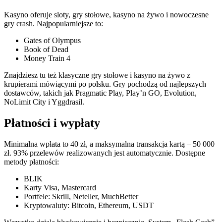
Kasyno oferuje sloty, gry stołowe, kasyno na żywo i nowoczesne
gry crash. Najpopularniejsze to:
Gates of Olympus
Book of Dead
Money Train 4
Znajdziesz tu też klasyczne gry stołowe i kasyno na żywo z
krupierami mówiącymi po polsku. Gry pochodzą od najlepszych
dostawców, takich jak Pragmatic Play, Play’n GO, Evolution,
NoLimit City i Yggdrasil.
Płatności i wypłaty
Minimalna wpłata to 40 zł, a maksymalna transakcja kartą – 50 000
zł. 93% przelewów realizowanych jest automatycznie. Dostępne
metody płatności:
BLIK
Karty Visa, Mastercard
Portfele: Skrill, Neteller, MuchBetter
Kryptowaluty: Bitcoin, Ethereum, USDT