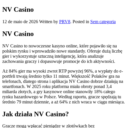
NV Casino
12 de maio de 2026
Written by
PRV8
. Posted in
Sem categoria
NV Casino
NV Casino to nowoczesne kasyno online, które pojawiło się na
polskim rynku i wprowadziło nowe standardy. Oferuje dużą liczbę
gier i wykorzystuje sztuczną inteligencję, która analizuje
zachowania graczy i dopasowuje promocje do ich aktywności.
Aż 84% gier ma wysoki zwrot RTP powyżej 96%, a wypłaty do e-
portfeli trwają średnio tylko 11 minut. Większość Polaków gra na
telefonach, dlatego strona i aplikacja NV Casino dobrze działają na
smartfonach. W 2025 roku platforma miała obroty ponad 3,4
miliarda złotych, a gry kasynowe online stanowiły 18% całego
rynku hazardowego w Polsce. Według raportu, gracze spędzają tu
średnio 79 minut dziennie, a aż 64% z nich wraca w ciągu miesiąca.
Jak działa NV Casino?
Gracze mogą wpłacać pieniądze w złotówkach bez