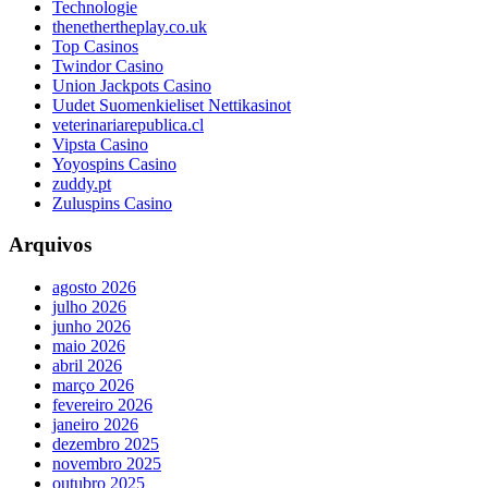
Technologie
thenethertheplay.co.uk
Top Casinos
Twindor Casino
Union Jackpots Casino
Uudet Suomenkieliset Nettikasinot
veterinariarepublica.cl
Vipsta Casino
Yoyospins Casino
zuddy.pt
Zuluspins Casino
Arquivos
agosto 2026
julho 2026
junho 2026
maio 2026
abril 2026
março 2026
fevereiro 2026
janeiro 2026
dezembro 2025
novembro 2025
outubro 2025