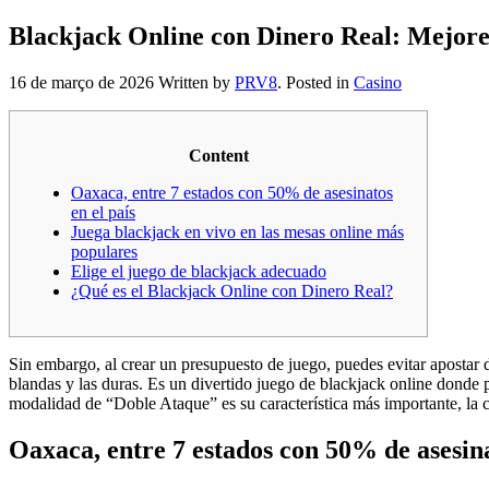
Blackjack Online con Dinero Real: Mejore
16 de março de 2026
Written by
PRV8
. Posted in
Casino
Content
Oaxaca, entre 7 estados con 50% de asesinatos
en el país
Juega blackjack en vivo en las mesas online más
populares
Elige el juego de blackjack adecuado
¿Qué es el Blackjack Online con Dinero Real?
Sin embargo, al crear un presupuesto de juego, puedes evitar apostar d
blandas y las duras. Es un divertido juego de blackjack online donde p
modalidad de “Doble Ataque” es su característica más importante, la cu
Oaxaca, entre 7 estados con 50% de asesina