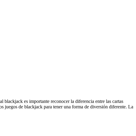
 blackjack es importante reconocer la diferencia entre las cartas
ros juegos de blackjack para tener una forma de diversión diferente. La