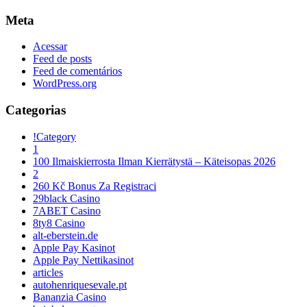
Meta
Acessar
Feed de posts
Feed de comentários
WordPress.org
Categorias
!Category
1
100 Ilmaiskierrosta Ilman Kierrätystä – Käteisopas 2026
2
260 Kč Bonus Za Registraci
29black Casino
7ABET Casino
8ty8 Casino
alt-eberstein.de
Apple Pay Kasinot
Apple Pay Nettikasinot
articles
autohenriquesevale.pt
Bananzia Casino