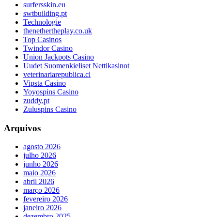
surfersskin.eu
swtbuilding.pt
Technologie
thenethertheplay.co.uk
Top Casinos
Twindor Casino
Union Jackpots Casino
Uudet Suomenkieliset Nettikasinot
veterinariarepublica.cl
Vipsta Casino
Yoyospins Casino
zuddy.pt
Zuluspins Casino
Arquivos
agosto 2026
julho 2026
junho 2026
maio 2026
abril 2026
março 2026
fevereiro 2026
janeiro 2026
dezembro 2025