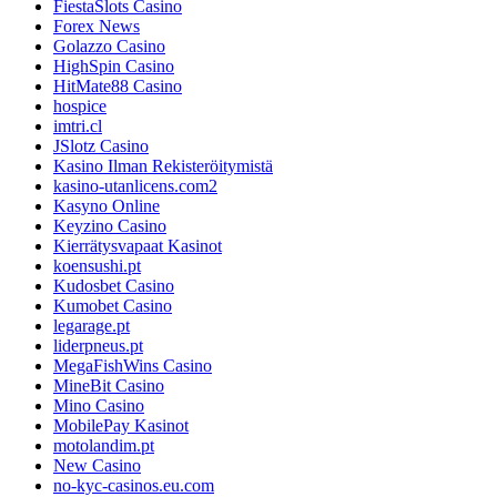
FiestaSlots Casino
Forex News
Golazzo Casino
HighSpin Casino
HitMate88 Casino
hospice
imtri.cl
JSlotz Casino
Kasino Ilman Rekisteröitymistä
kasino-utanlicens.com2
Kasyno Online
Keyzino Casino
Kierrätysvapaat Kasinot
koensushi.pt
Kudosbet Casino
Kumobet Casino
legarage.pt
liderpneus.pt
MegaFishWins Casino
MineBit Casino
Mino Casino
MobilePay Kasinot
motolandim.pt
New Casino
no-kyc-casinos.eu.com